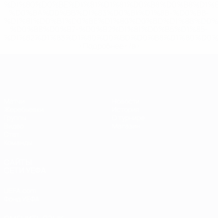
%D1%80%D0%BE%D1%81%D1%81%D0%B8%D0%B8%D1%
%D0%BA%D0%BB%D1%83%D0%B1%D1%8B-%D0%B8-
%D1%81%D0%B1%D0%BE%D1%80%D0%BD%D1%8B%D0%
%D0%B8%D0%B7-%D0%B2%D1%81%D0%B5%D1%85-
%D1%82%D1%83%D1%80%D0%BD%D0%B8%D1%80%D0%
>Подробнее</a>
ЕВРО по футзалу
Матчи
Новости
Жеребьевки
История
Группы
О турнире
Видео
Магазин
Стат.
Команды
САЙТЫ
СЕТИ УЕФА
UEFA.com
Фонд УЕФА