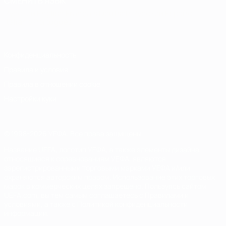
СМЕНИТЬ ЯЗЫК
Русский
English
Français
Deutsch
Русский
Español
Italiano
Português
Конфиденциальность
Правила и условия
Правила в отношении cookie
Настройки куки
© 1998-2026 УЕФА. Все права защищены
Название UEFA, логотип УЕФА, а также элементы дизайна,
относящиеся к соревнованиям УЕФА, являются
зарегистрированными торговыми марками УЕФА и/или
охраняются авторским правом. Использование этих торговых
марок в коммерческих целях запрещено. Пользуясь сайтом
UEFA.com, вы тем самым соглашаетесь с Правилами и
условиями, а также с Политикой конфиденциальности
информации.