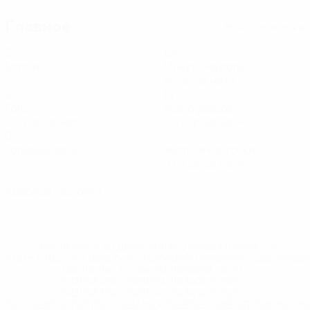
Главное
Вся статистика
3
120
Матчи
Минуты на поле
40 ср. за матч
2
14
Голы
Всего ударов
0,67 ср. за матч
4,67 ср. за матч
0
2
Голевые пасы
Желтые карточки
0,67 ср. за матч
0
Красные карточки
* Исключена до дальнейшего уведомления. <a
href='https://ru.uefa.com/insideuefa/mediaservices/medi
148df8afec70-8ace600b6288-1000--
%D1%84%D0%B8%D1%84%D0%B0-
%D1%83%D0%B5%D1%84%D0%B0-
%D0%B8%D1%81%D0%BA%D0%BB%D1%8E%D1%87%D0%