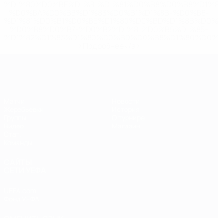
%D1%80%D0%BE%D1%81%D1%81%D0%B8%D0%B8%D1%
%D0%BA%D0%BB%D1%83%D0%B1%D1%8B-%D0%B8-
%D1%81%D0%B1%D0%BE%D1%80%D0%BD%D1%8B%D0%
%D0%B8%D0%B7-%D0%B2%D1%81%D0%B5%D1%85-
%D1%82%D1%83%D1%80%D0%BD%D0%B8%D1%80%D0%
>Подробнее</a>
ЕВРО по футзалу
Матчи
Новости
Жеребьевки
История
Группы
О турнире
Видео
Магазин
Стат.
Команды
САЙТЫ
СЕТИ УЕФА
UEFA.com
Фонд УЕФА