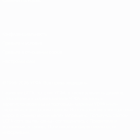
СМЕНИТЬ ЯЗЫК
Русский
English
Français
Deutsch
Русский
Español
Italiano
Português
Конфиденциальность
Правила и условия
Правила в отношении cookie
Настройки куки
© 1998-2026 УЕФА. Все права защищены
Название UEFA, логотип УЕФА, а также элементы дизайна,
относящиеся к соревнованиям УЕФА, являются
зарегистрированными торговыми марками УЕФА и/или
охраняются авторским правом. Использование этих торговых
марок в коммерческих целях запрещено. Пользуясь сайтом
UEFA.com, вы тем самым соглашаетесь с Правилами и
условиями, а также с Политикой конфиденциальности
информации.