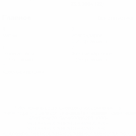
23.3.2004 (22)
Главное
Вся статистика
8
2
Матчи
Всего ударов
0,25 ср. за матч
1
2
Голевые пасы
Желтые карточки
0,13 ср. за матч
0,25 ср. за матч
0
Красные карточки
* Исключена до дальнейшего уведомления. <a
href='https://ru.uefa.com/insideuefa/mediaservices/medi
148df8afec70-8ace600b6288-1000--
%D1%84%D0%B8%D1%84%D0%B0-
%D1%83%D0%B5%D1%84%D0%B0-
%D0%B8%D1%81%D0%BA%D0%BB%D1%8E%D1%87%D0%