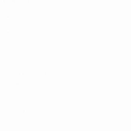
САЙТЫ СЕТИ УЕФА
UEFA.com
Фонд УЕФА
СМЕНИТЬ ЯЗЫК
Русский
English
Français
Deutsch
Русский
Español
Italiano
Конфиденциальность
Правила и условия
Правила в отношении cookie
Настройки куки
© 1998-2026 УЕФА. Все права защищены
Название UEFA, логотип УЕФА, а также элементы дизайна, отно
Использование этих торговых марок в коммерческих целях запре
конфиденциальности информации.