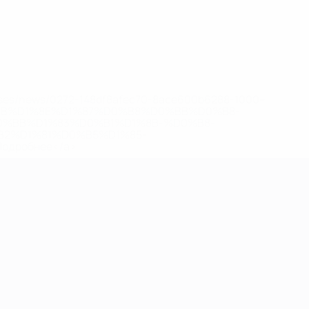
eases/news/0272-148df8afec70-8ace600b6288-1000--
B%D1%8E%D1%87%D0%B8%D0%BB%D0%B8-
%BB%D1%83%D0%B1%D1%8B-%D0%B8-
2%D1%81%D0%B5%D1%85-
дробнее</a>