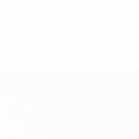
* Исключена до дальнейшего уведомления. <a href
%D1%84%D0%B8%D1%84%D0%B0-%D1%83
%D1%80%D0%BE%D1%81%D1%81%D0%
%D1%81%D0%B1%D0%BE%
%D1%82%D1%
ЕВРО по футзалу
Матчи
Жеребьевки
Группы
Видео
Стат.
Команды