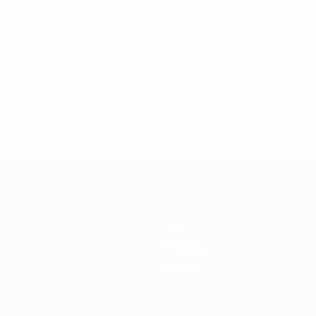
='https://ru.uefa.com/insideuefa/mediaservices/mediarel
%D0%B5%D1%84%D0%B0-%D0%B8%D1%81%D0%BA%D0%B
B8%D0%B8%D1%81%D0%BA%D0%B8%D0%B5-%D0%BA%D0
D1%80%D0%BD%D1%8B%D0%B5-%D0%B8%D0%B7-%D0%B
83%D1%80%D0%BD%D0%B8%D1%80%D0%BE%D0%B2/' >По
Новости
История
О турнире
Магазин