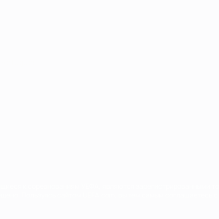
Português
сящиеся к соревнованиям УЕФА, являются зарегистрированными т
щено. Пользуясь сайтом UEFA.com, вы тем самым соглашаетесь с 