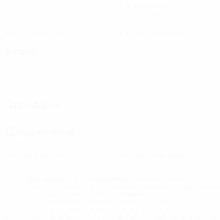
Матчи
Всего ударов
0,5 ср. за матч
0
0
Желтые карточки
Красные карточки
Атака
Передачи
Дисциплина
0
0
Желтые карточки
Красные карточки
* Исключена до дальнейшего уведомления. <a
href='https://ru.uefa.com/insideuefa/mediaservices/medi
148df8afec70-8ace600b6288-1000--
%D1%84%D0%B8%D1%84%D0%B0-
%D1%83%D0%B5%D1%84%D0%B0-