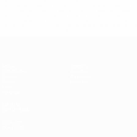
%D0%B8%D1%81%D0%BA%D0%BB%D1%8E%D1%87%D0%
%D1%80%D0%BE%D1%81%D1%81%D0%B8%D0%B8%D1%
%D0%BA%D0%BB%D1%83%D0%B1%D1%8B-%D0%B8-
%D1%81%D0%B1%D0%BE%D1%80%D0%BD%D1%8B%D0%
%D0%B8%D0%B7-%D0%B2%D1%81%D0%B5%D1%85-
%D1%82%D1%83%D1%80%D0%BD%D0%B8%D1%80%D0%
>Подробнее</a>
ЕВРО по футзалу
Матчи
Новости
Жеребьевки
История
Группы
О турнире
Видео
Магазин
Стат.
Команды
САЙТЫ
СЕТИ УЕФА
UEFA.com
Фонд УЕФА