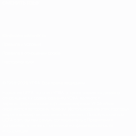
СМЕНИТЬ ЯЗЫК
Русский
English
Français
Deutsch
Русский
Español
Italiano
Português
Конфиденциальность
Правила и условия
Правила в отношении cookie
Настройки куки
© 1998-2026 УЕФА. Все права защищены
Название UEFA, логотип УЕФА, а также элементы дизайна,
относящиеся к соревнованиям УЕФА, являются
зарегистрированными торговыми марками УЕФА и/или
охраняются авторским правом. Использование этих торговых
марок в коммерческих целях запрещено. Пользуясь сайтом
UEFA.com, вы тем самым соглашаетесь с Правилами и
условиями, а также с Политикой конфиденциальности
информации.