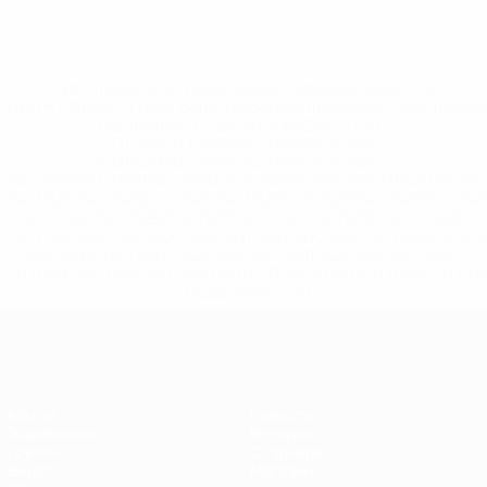
* Исключена до дальнейшего уведомления. <a
href='https://ru.uefa.com/insideuefa/mediaservices/medi
148df8afec70-8ace600b6288-1000--
%D1%84%D0%B8%D1%84%D0%B0-
%D1%83%D0%B5%D1%84%D0%B0-
%D0%B8%D1%81%D0%BA%D0%BB%D1%8E%D1%87%D0%
%D1%80%D0%BE%D1%81%D1%81%D0%B8%D0%B8%D1%
%D0%BA%D0%BB%D1%83%D0%B1%D1%8B-%D0%B8-
%D1%81%D0%B1%D0%BE%D1%80%D0%BD%D1%8B%D0%
%D0%B8%D0%B7-%D0%B2%D1%81%D0%B5%D1%85-
%D1%82%D1%83%D1%80%D0%BD%D0%B8%D1%80%D0%
>Подробнее</a>
ЕВРО по футзалу
Матчи
Новости
Жеребьевки
История
Группы
О турнире
Видео
Магазин