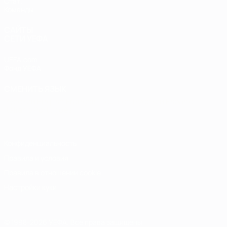
Стат.
Команды
САЙТЫ
СЕТИ УЕФА
UEFA.com
Фонд УЕФА
СМЕНИТЬ ЯЗЫК
Русский
English
Français
Deutsch
Русский
Español
Italiano
Português
Конфиденциальность
Правила и условия
Правила в отношении cookie
Настройки куки
© 1998-2026 УЕФА. Все права защищены