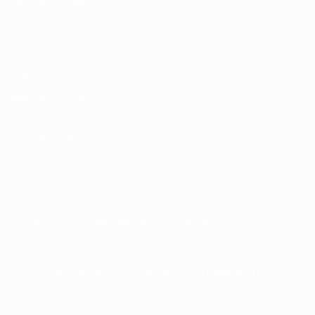
СМЕНИТЬ ЯЗЫК
Русский
English
Français
Deutsch
Русский
Español
Italiano
Português
Конфиденциальность
Правила и условия
Правила в отношении cookie
Настройки куки
© 1998-2026 УЕФА. Все права защищены
Название UEFA, логотип УЕФА, а также элементы дизайна,
относящиеся к соревнованиям УЕФА, являются
зарегистрированными торговыми марками УЕФА и/или
охраняются авторским правом. Использование этих торговых
марок в коммерческих целях запрещено. Пользуясь сайтом
UEFA.com, вы тем самым соглашаетесь с Правилами и
условиями, а также с Политикой конфиденциальности
информации.