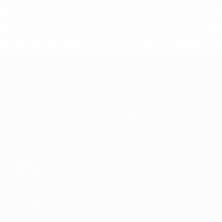
%D1%80%D0%BE%D1%81%D1%81%D0%B8%D0%B8%D1%
%D0%BA%D0%BB%D1%83%D0%B1%D1%8B-%D0%B8-
%D1%81%D0%B1%D0%BE%D1%80%D0%BD%D1%8B%D0%
%D0%B8%D0%B7-%D0%B2%D1%81%D0%B5%D1%85-
%D1%82%D1%83%D1%80%D0%BD%D0%B8%D1%80%D0%
>Подробнее</a>
ЕВРО по футзалу
Матчи
Новости
Жеребьевки
История
Группы
О турнире
Видео
Магазин
Стат.
Команды
САЙТЫ
СЕТИ УЕФА
UEFA.com
Фонд УЕФА