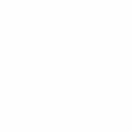
ДАТА РОЖДЕНИЯ
30.9.1996 (29)
Главное
Вся статистика
1
40
Матчи
Минуты на поле
0
2
Голы
Всего ударов
0
0
Голевые пасы
Желтые карточки
0
Красные карточки
* Исключена до дальнейшего уведомления. <a
href='https://ru.uefa.com/insideuefa/mediaservices/medi
148df8afec70-8ace600b6288-1000--
%D1%84%D0%B8%D1%84%D0%B0-
%D1%83%D0%B5%D1%84%D0%B0-
%D0%B8%D1%81%D0%BA%D0%BB%D1%8E%D1%87%D0%