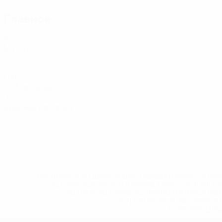
Главное
4
Матчи
1
Голы
0,25 ср. за матч
0
Красные карточки
* Исключена до дальнейшего уведомления. <a href
%D1%84%D0%B8%D1%84%D0%B0-%D1%83
%D1%80%D0%BE%D1%81%D1%81%D0%
%D1%81%D0%B1%D0%BE%
%D1%82%D1%