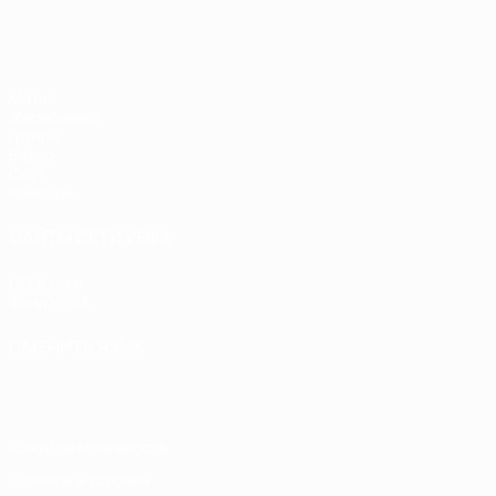
ЕВРО по футзалу
Матчи
Жеребьевки
Группы
Видео
Стат.
Команды
САЙТЫ СЕТИ УЕФА
UEFA.com
Фонд УЕФА
СМЕНИТЬ ЯЗЫК
Русский
English
Français
Deutsch
Русский
Español
Italiano
Конфиденциальность
Правила и условия