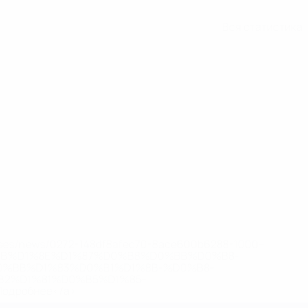
Вся статистика
eases/news/0272-148df8afec70-8ace600b6288-1000--
B%D1%8E%D1%87%D0%B8%D0%BB%D0%B8-
%BB%D1%83%D0%B1%D1%8B-%D0%B8-
2%D1%81%D0%B5%D1%85-
дробнее</a>