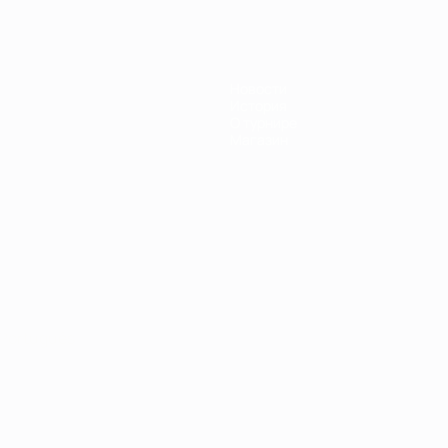
Новости
История
О турнире
Магазин
Português