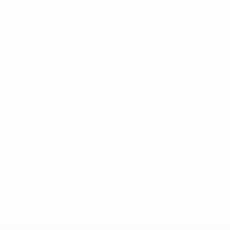
160
Минуты на поле
40 ср. за матч
1
Желтые карточки
0,25 ср. за матч
='https://ru.uefa.com/insideuefa/mediaservices/mediarel
%D0%B5%D1%84%D0%B0-%D0%B8%D1%81%D0%BA%D0%B
B8%D0%B8%D1%81%D0%BA%D0%B8%D0%B5-%D0%BA%D0
D1%80%D0%BD%D1%8B%D0%B5-%D0%B8%D0%B7-%D0%B
83%D1%80%D0%BD%D0%B8%D1%80%D0%BE%D0%B2/' >По