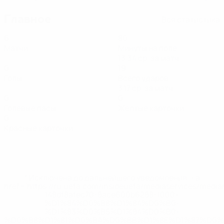
Главное
Вся статистика
6
80
Матчи
Минуты на поле
13,34 ср. за матч
0
19
Голы
Всего ударов
3,17 ср. за матч
0
0
Голевые пасы
Желтые карточки
0
Красные карточки
* Исключена до дальнейшего уведомления. <a
href='https://ru.uefa.com/insideuefa/mediaservices/medi
148df8afec70-8ace600b6288-1000--
%D1%84%D0%B8%D1%84%D0%B0-
%D1%83%D0%B5%D1%84%D0%B0-
%D0%B8%D1%81%D0%BA%D0%BB%D1%8E%D1%87%D0%