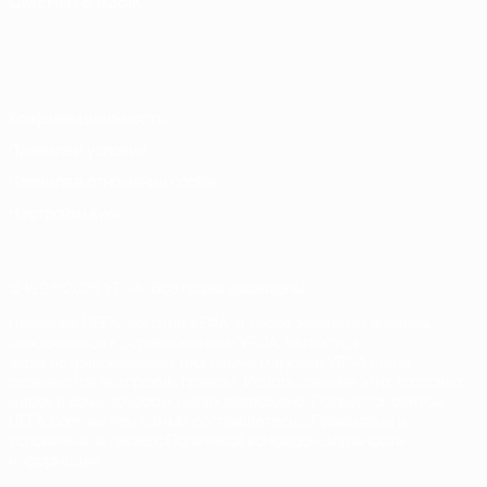
СМЕНИТЬ ЯЗЫК
Русский
English
Français
Deutsch
Русский
Español
Italiano
Português
Конфиденциальность
Правила и условия
Правила в отношении cookie
Настройки куки
© 1998-2026 УЕФА. Все права защищены
Название UEFA, логотип УЕФА, а также элементы дизайна,
относящиеся к соревнованиям УЕФА, являются
зарегистрированными торговыми марками УЕФА и/или
охраняются авторским правом. Использование этих торговых
марок в коммерческих целях запрещено. Пользуясь сайтом
UEFA.com, вы тем самым соглашаетесь с Правилами и
условиями, а также с Политикой конфиденциальности
информации.