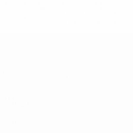
%D1%80%D0%BE%D1%81%D1%81%D0%B8%D0%B8%D1%
%D0%BA%D0%BB%D1%83%D0%B1%D1%8B-%D0%B8-
%D1%81%D0%B1%D0%BE%D1%80%D0%BD%D1%8B%D0%
%D0%B8%D0%B7-%D0%B2%D1%81%D0%B5%D1%85-
%D1%82%D1%83%D1%80%D0%BD%D0%B8%D1%80%D0%
>Подробнее</a>
ЕВРО по футзалу
Матчи
Новости
Жеребьевки
История
Группы
О турнире
Видео
Магазин
Стат.
Команды
САЙТЫ
СЕТИ УЕФА
UEFA.com
Фонд УЕФА