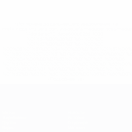
* Исключена до дальнейшего уведомления. <a
href='https://ru.uefa.com/insideuefa/mediaservices/medi
148df8afec70-8ace600b6288-1000--
%D1%84%D0%B8%D1%84%D0%B0-
%D1%83%D0%B5%D1%84%D0%B0-
%D0%B8%D1%81%D0%BA%D0%BB%D1%8E%D1%87%D0%
%D1%80%D0%BE%D1%81%D1%81%D0%B8%D0%B8%D1%
%D0%BA%D0%BB%D1%83%D0%B1%D1%8B-%D0%B8-
%D1%81%D0%B1%D0%BE%D1%80%D0%BD%D1%8B%D0%
%D0%B8%D0%B7-%D0%B2%D1%81%D0%B5%D1%85-
%D1%82%D1%83%D1%80%D0%BD%D0%B8%D1%80%D0%
>Подробнее</a>
ЕВРО по футзалу
Матчи
Новости
Жеребьевки
История
Группы
О турнире
Видео
Магазин