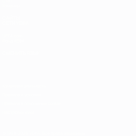
Стат.
Команды
САЙТЫ
СЕТИ УЕФА
UEFA.com
Фонд УЕФА
СМЕНИТЬ ЯЗЫК
Русский
English
Français
Deutsch
Русский
Español
Italiano
Português
Конфиденциальность
Правила и условия
Правила в отношении cookie
Настройки куки
© 1998-2026 УЕФА. Все права защищены