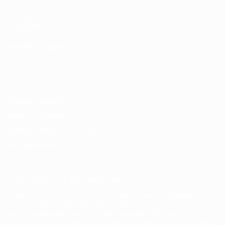
UEFA.com
Фонд УЕФА
СМЕНИТЬ ЯЗЫК
Русский
English
Français
Deutsch
Русский
Español
Italiano
Português
Конфиденциальность
Правила и условия
Правила в отношении cookie
Настройки куки
© 1998-2026 УЕФА. Все права защищены
Название UEFA, логотип УЕФА, а также элементы дизайна,
относящиеся к соревнованиям УЕФА, являются
зарегистрированными торговыми марками УЕФА и/или
охраняются авторским правом. Использование этих торговых