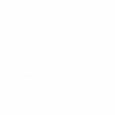
Матчи
Голы
0,34 ср. за матч
2
1
Всего ударов
Голевые пасы
0,67 ср. за матч
0,34 ср. за матч
0
0
Желтые карточки
Красные карточки
Атака
Передачи
Дисциплина
0
0
Желтые карточки
Красные карточки
* Исключена до дальнейшего уведомления. <a