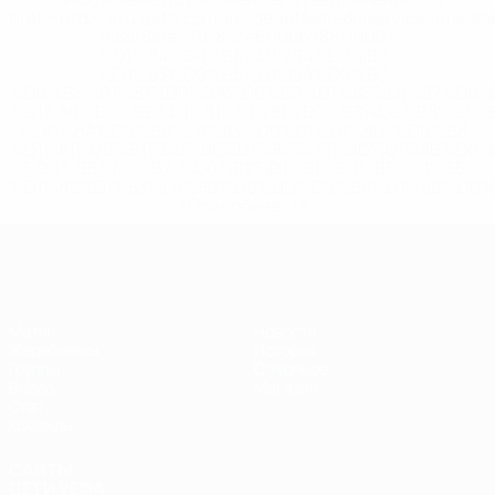
href='https://ru.uefa.com/insideuefa/mediaservices/medi
148df8afec70-8ace600b6288-1000--
%D1%84%D0%B8%D1%84%D0%B0-
%D1%83%D0%B5%D1%84%D0%B0-
%D0%B8%D1%81%D0%BA%D0%BB%D1%8E%D1%87%D0%
%D1%80%D0%BE%D1%81%D1%81%D0%B8%D0%B8%D1%
%D0%BA%D0%BB%D1%83%D0%B1%D1%8B-%D0%B8-
%D1%81%D0%B1%D0%BE%D1%80%D0%BD%D1%8B%D0%
%D0%B8%D0%B7-%D0%B2%D1%81%D0%B5%D1%85-
%D1%82%D1%83%D1%80%D0%BD%D0%B8%D1%80%D0%
>Подробнее</a>
ЕВРО по футзалу
Матчи
Новости
Жеребьевки
История
Группы
О турнире
Видео
Магазин
Стат.
Команды
САЙТЫ
СЕТИ УЕФА