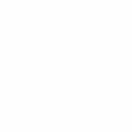
='https://ru.uefa.com/insideuefa/mediaservices/mediarel
%D0%B5%D1%84%D0%B0-%D0%B8%D1%81%D0%BA%D0%B