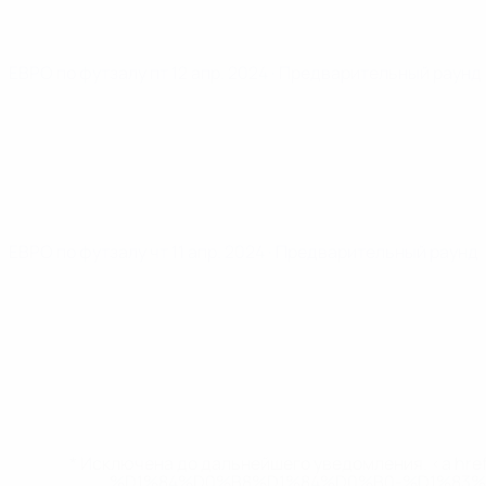
ЕВРО по футзалу
пт 12 апр. 2024
· Предварительный раунд
ЕВРО по футзалу
чт 11 апр. 2024
· Предварительный раунд
* Исключена до дальнейшего уведомления. <a href
%D1%84%D0%B8%D1%84%D0%B0-%D1%83