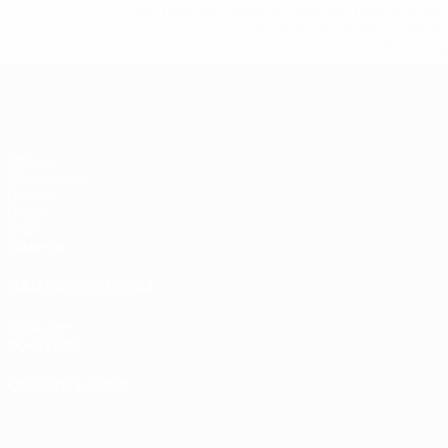
%D1%80%D0%BE%D1%81%D1%81%D0%
%D1%81%D0%B1%D0%BE%
%D1%82%D1%
ЕВРО по футзалу
Матчи
Жеребьевки
Группы
Видео
Стат.
Команды
САЙТЫ СЕТИ УЕФА
UEFA.com
Фонд УЕФА
СМЕНИТЬ ЯЗЫК
Русский
English
Français
Deutsch
Русский
Español
Italiano