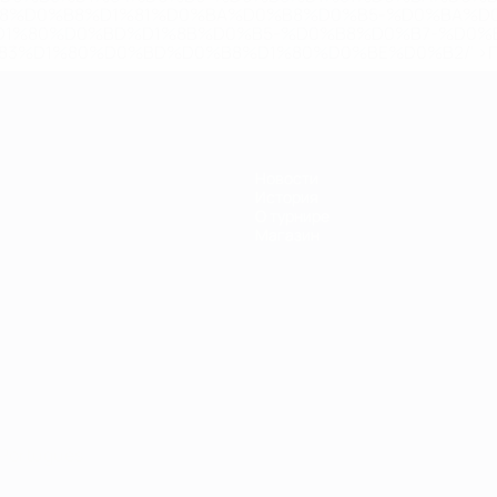
B8%D0%B8%D1%81%D0%BA%D0%B8%D0%B5-%D0%BA%D0
D1%80%D0%BD%D1%8B%D0%B5-%D0%B8%D0%B7-%D0%B
83%D1%80%D0%BD%D0%B8%D1%80%D0%BE%D0%B2/' >По
Новости
История
О турнире
Магазин
Português