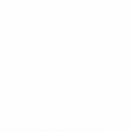
eases/news/0272-148df8afec70-8ace600b6288-1000--
B%D1%8E%D1%87%D0%B8%D0%BB%D0%B8-