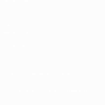
СМЕНИТЬ ЯЗЫК
Русский
English
Français
Deutsch
Русский
Español
Italiano
Português
Конфиденциальность
Правила и условия
Правила в отношении cookie
Настройки куки
© 1998-2026 УЕФА. Все права защищены
Название UEFA, логотип УЕФА, а также элементы дизайна,
относящиеся к соревнованиям УЕФА, являются
зарегистрированными торговыми марками УЕФА и/или
охраняются авторским правом. Использование этих торговых
марок в коммерческих целях запрещено. Пользуясь сайтом
UEFA.com, вы тем самым соглашаетесь с Правилами и
условиями, а также с Политикой конфиденциальности
информации.