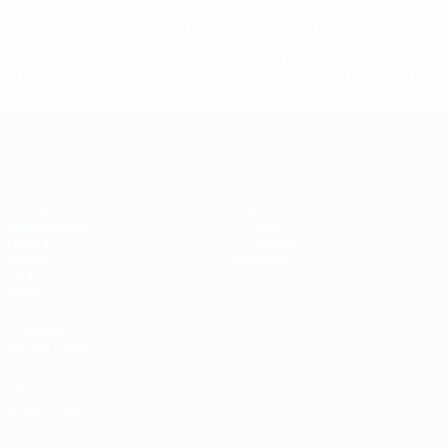
%D1%80%D0%BE%D1%81%D1%81%D0%B8%D0%B8%D1%
%D0%BA%D0%BB%D1%83%D0%B1%D1%8B-%D0%B8-
%D1%81%D0%B1%D0%BE%D1%80%D0%BD%D1%8B%D0%
%D0%B8%D0%B7-%D0%B2%D1%81%D0%B5%D1%85-
%D1%82%D1%83%D1%80%D0%BD%D0%B8%D1%80%D0%
>Подробнее</a>
ЕВРО по футзалу
Матчи
Новости
Жеребьевки
История
Группы
О турнире
Видео
Магазин
Стат.
Команды
САЙТЫ
СЕТИ УЕФА
UEFA.com
Фонд УЕФА