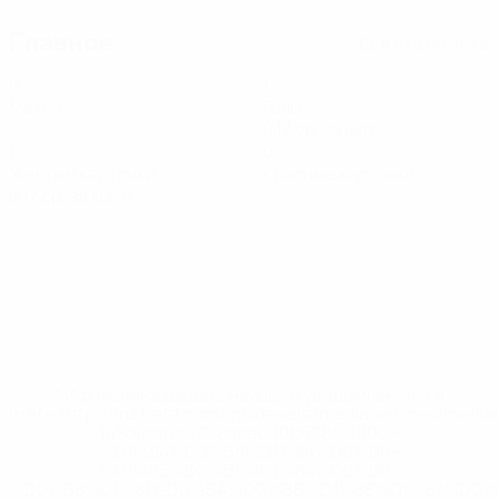
Главное
Вся статистика
6
1
Матчи
Голы
0,17 ср. за матч
1
0
Желтые карточки
Красные карточки
0,17 ср. за матч
* Исключена до дальнейшего уведомления. <a
href='https://ru.uefa.com/insideuefa/mediaservices/medi
148df8afec70-8ace600b6288-1000--
%D1%84%D0%B8%D1%84%D0%B0-
%D1%83%D0%B5%D1%84%D0%B0-
%D0%B8%D1%81%D0%BA%D0%BB%D1%8E%D1%87%D0%