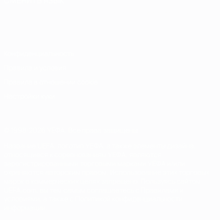
СМЕНИТЬ ЯЗЫК
Русский
English
Français
Deutsch
Русский
Español
Italiano
Português
Конфиденциальность
Правила и условия
Правила в отношении cookie
Настройки куки
© 1998-2026 УЕФА. Все права защищены
Название UEFA, логотип УЕФА, а также элементы дизайна,
относящиеся к соревнованиям УЕФА, являются
зарегистрированными торговыми марками УЕФА и/или
охраняются авторским правом. Использование этих торговых
марок в коммерческих целях запрещено. Пользуясь сайтом
UEFA.com, вы тем самым соглашаетесь с Правилами и
условиями, а также с Политикой конфиденциальности
информации.