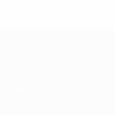
%D1%80%D0%BE%D1%81%D1%81%D0%B8%D0%B8%D1%
%D0%BA%D0%BB%D1%83%D0%B1%D1%8B-%D0%B8-
%D1%81%D0%B1%D0%BE%D1%80%D0%BD%D1%8B%D0%
%D0%B8%D0%B7-%D0%B2%D1%81%D0%B5%D1%85-
%D1%82%D1%83%D1%80%D0%BD%D0%B8%D1%80%D0%
>Подробнее</a>
ЕВРО по футзалу
Матчи
Новости
Жеребьевки
История
Группы
О турнире
Видео
Магазин
Стат.
Команды
САЙТЫ
СЕТИ УЕФА
UEFA.com
Фонд УЕФА