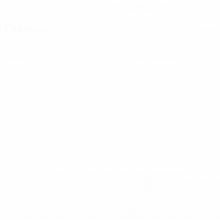
05.2.2002 (24)
Главное
Вся статистика
6
0
Матчи
Желтые карточки
0
Красные карточки
* Исключена до дальнейшего уведомления. <a
href='https://ru.uefa.com/insideuefa/mediaservices/medi
148df8afec70-8ace600b6288-1000--
%D1%84%D0%B8%D1%84%D0%B0-
%D1%83%D0%B5%D1%84%D0%B0-
%D0%B8%D1%81%D0%BA%D0%BB%D1%8E%D1%87%D0%