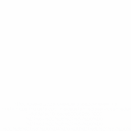
* Исключена до дальнейшего уведомления. <a
href='https://ru.uefa.com/insideuefa/mediaservices/medi
148df8afec70-8ace600b6288-1000--
%D1%84%D0%B8%D1%84%D0%B0-
%D1%83%D0%B5%D1%84%D0%B0-
%D0%B8%D1%81%D0%BA%D0%BB%D1%8E%D1%87%D0%