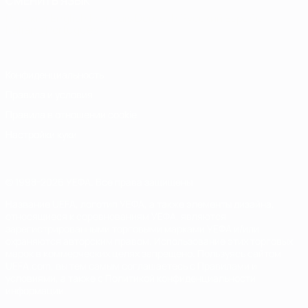
СМЕНИТЬ ЯЗЫК
Русский
English
Français
Deutsch
Русский
Español
Italiano
Português
Конфиденциальность
Правила и условия
Правила в отношении cookie
Настройки куки
© 1998-2026 УЕФА. Все права защищены
Название UEFA, логотип УЕФА, а также элементы дизайна,
относящиеся к соревнованиям УЕФА, являются
зарегистрированными торговыми марками УЕФА и/или
охраняются авторским правом. Использование этих торговых
марок в коммерческих целях запрещено. Пользуясь сайтом
UEFA.com, вы тем самым соглашаетесь с Правилами и
условиями, а также с Политикой конфиденциальности
информации.