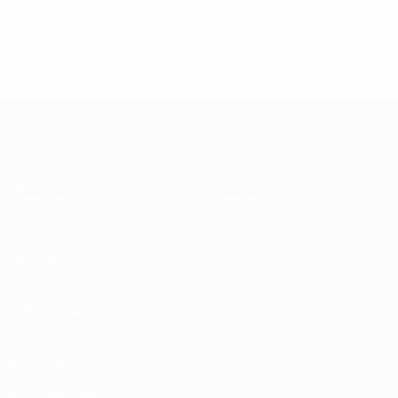
%D1%80%D0%BE%D1%81%D1%81%D0%B8%D0%B8%D1%
%D0%BA%D0%BB%D1%83%D0%B1%D1%8B-%D0%B8-
%D1%81%D0%B1%D0%BE%D1%80%D0%BD%D1%8B%D0%
%D0%B8%D0%B7-%D0%B2%D1%81%D0%B5%D1%85-
%D1%82%D1%83%D1%80%D0%BD%D0%B8%D1%80%D0%
>Подробнее</a>
ЕВРО по футзалу
Матчи
Новости
Жеребьевки
История
Группы
О турнире
Видео
Магазин
Стат.
Команды
САЙТЫ
СЕТИ УЕФА
UEFA.com
Фонд УЕФА