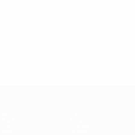
* Исключена до дальнейшего уведомления. <a
href='https://ru.uefa.com/insideuefa/mediaservices/medi
148df8afec70-8ace600b6288-1000--
%D1%84%D0%B8%D1%84%D0%B0-
%D1%83%D0%B5%D1%84%D0%B0-
%D0%B8%D1%81%D0%BA%D0%BB%D1%8E%D1%87%D0%
%D1%80%D0%BE%D1%81%D1%81%D0%B8%D0%B8%D1%
%D0%BA%D0%BB%D1%83%D0%B1%D1%8B-%D0%B8-
%D1%81%D0%B1%D0%BE%D1%80%D0%BD%D1%8B%D0%
%D0%B8%D0%B7-%D0%B2%D1%81%D0%B5%D1%85-
%D1%82%D1%83%D1%80%D0%BD%D0%B8%D1%80%D0%
>Подробнее</a>
ЕВРО по футзалу
Матчи
Новости
Жеребьевки
История
Группы
О турнире
Видео
Магазин