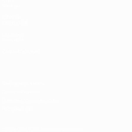
Стат.
Команды
САЙТЫ
СЕТИ УЕФА
UEFA.com
Фонд УЕФА
СМЕНИТЬ ЯЗЫК
Русский
English
Français
Deutsch
Русский
Español
Italiano
Português
Конфиденциальность
Правила и условия
Правила в отношении cookie
Настройки куки
© 1998-2026 УЕФА. Все права защищены