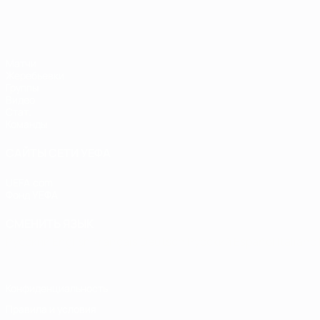
ЕВРО по футзалу
Матчи
Жеребьевки
Группы
Видео
Стат.
Команды
САЙТЫ СЕТИ УЕФА
UEFA.com
Фонд УЕФА
СМЕНИТЬ ЯЗЫК
Русский
English
Français
Deutsch
Русский
Español
Italiano
Конфиденциальность
Правила и условия