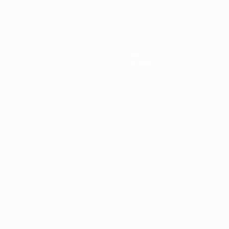
Новости
История
О турнире
Магазин
Português