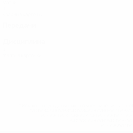
Матчи
0
Красные карточки
Передачи
Дисциплина
0
Желтые карточки
* Исключена до дальнейшего уведомления. <a href
%D1%84%D0%B8%D1%84%D0%B0-%D1%83
%D1%80%D0%BE%D1%81%D1%81%D0%
%D1%81%D0%B1%D0%BE%
%D1%82%D1%