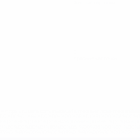
Желтые карточки
0
Красные карточки
='https://ru.uefa.com/insideuefa/mediaservices/mediarel
%D0%B5%D1%84%D0%B0-%D0%B8%D1%81%D0%BA%D0%B
B8%D0%B8%D1%81%D0%BA%D0%B8%D0%B5-%D0%BA%D0
D1%80%D0%BD%D1%8B%D0%B5-%D0%B8%D0%B7-%D0%B
83%D1%80%D0%BD%D0%B8%D1%80%D0%BE%D0%B2/' >По