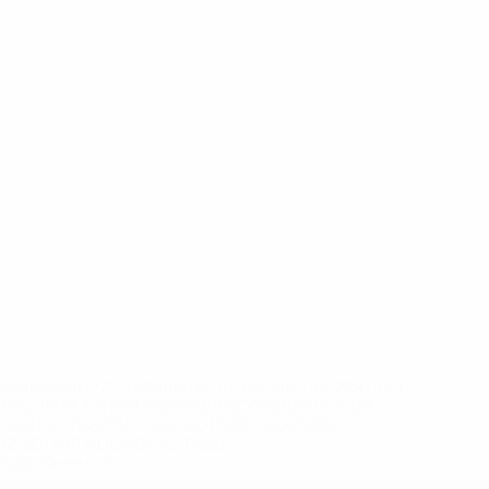
eases/news/0272-148df8afec70-8ace600b6288-1000--
B%D1%8E%D1%87%D0%B8%D0%BB%D0%B8-
%BB%D1%83%D0%B1%D1%8B-%D0%B8-
2%D1%81%D0%B5%D1%85-
дробнее</a>