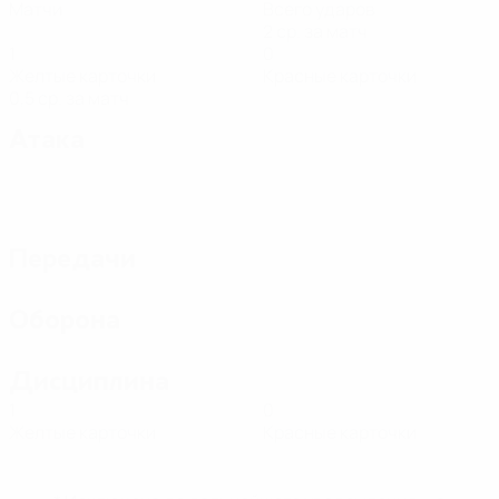
Матчи
Всего ударов
2 ср. за матч
1
0
Желтые карточки
Красные карточки
0,5 ср. за матч
Атака
Передачи
Оборона
Дисциплина
1
0
Желтые карточки
Красные карточки