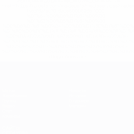
* Исключена до дальнейшего уведомления. <a
href='https://ru.uefa.com/insideuefa/mediaservices/medi
148df8afec70-8ace600b6288-1000--
%D1%84%D0%B8%D1%84%D0%B0-
%D1%83%D0%B5%D1%84%D0%B0-
%D0%B8%D1%81%D0%BA%D0%BB%D1%8E%D1%87%D0%
%D1%80%D0%BE%D1%81%D1%81%D0%B8%D0%B8%D1%
%D0%BA%D0%BB%D1%83%D0%B1%D1%8B-%D0%B8-
%D1%81%D0%B1%D0%BE%D1%80%D0%BD%D1%8B%D0%
%D0%B8%D0%B7-%D0%B2%D1%81%D0%B5%D1%85-
%D1%82%D1%83%D1%80%D0%BD%D0%B8%D1%80%D0%
>Подробнее</a>
ЕВРО по футзалу
Матчи
Новости
Жеребьевки
История
Группы
О турнире
Видео
Магазин
Стат.
Команды
САЙТЫ
СЕТИ УЕФА