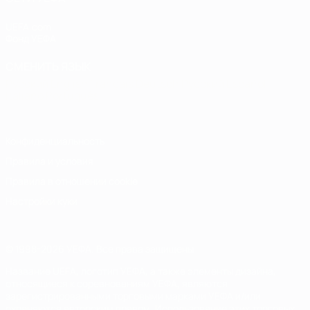
UEFA.com
Фонд УЕФА
СМЕНИТЬ ЯЗЫК
Русский
English
Français
Deutsch
Русский
Español
Italiano
Português
Конфиденциальность
Правила и условия
Правила в отношении cookie
Настройки куки
© 1998-2026 УЕФА. Все права защищены
Название UEFA, логотип УЕФА, а также элементы дизайна,
относящиеся к соревнованиям УЕФА, являются
зарегистрированными торговыми марками УЕФА и/или
охраняются авторским правом. Использование этих торговых