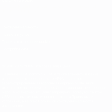
СМЕНИТЬ ЯЗЫК
Русский
English
Français
Deutsch
Русский
Español
Italiano
Português
Конфиденциальность
Правила и условия
Правила в отношении cookie
Настройки куки
© 1998-2026 УЕФА. Все права защищены
Название UEFA, логотип УЕФА, а также элементы дизайна,
относящиеся к соревнованиям УЕФА, являются
зарегистрированными торговыми марками УЕФА и/или
охраняются авторским правом. Использование этих торговых
марок в коммерческих целях запрещено. Пользуясь сайтом
UEFA.com, вы тем самым соглашаетесь с Правилами и
условиями, а также с Политикой конфиденциальности
информации.