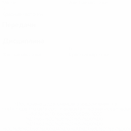
Матчи
Желтые карточки
0
Красные карточки
Передачи
Дисциплина
0
0
Желтые карточки
Красные карточки
* Исключена до дальнейшего уведомления. <a
href='https://ru.uefa.com/insideuefa/mediaservices/medi
148df8afec70-8ace600b6288-1000--
%D1%84%D0%B8%D1%84%D0%B0-
%D1%83%D0%B5%D1%84%D0%B0-
%D0%B8%D1%81%D0%BA%D0%BB%D1%8E%D1%87%D0%