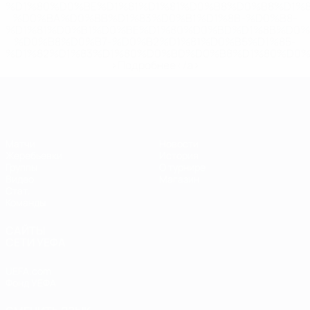
%D1%80%D0%BE%D1%81%D1%81%D0%B8%D0%B8%D1%
%D0%BA%D0%BB%D1%83%D0%B1%D1%8B-%D0%B8-
%D1%81%D0%B1%D0%BE%D1%80%D0%BD%D1%8B%D0%
%D0%B8%D0%B7-%D0%B2%D1%81%D0%B5%D1%85-
%D1%82%D1%83%D1%80%D0%BD%D0%B8%D1%80%D0%
>Подробнее</a>
ЕВРО по футзалу
Матчи
Новости
Жеребьевки
История
Группы
О турнире
Видео
Магазин
Стат.
Команды
САЙТЫ
СЕТИ УЕФА
UEFA.com
Фонд УЕФА