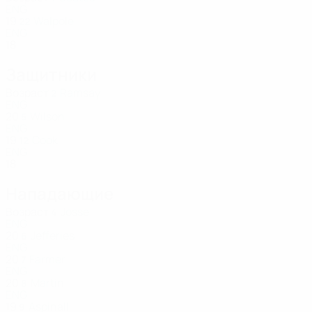
ENG
19
Walpole
22
ENG
18
Защитники
Возраст
Ramsay
2
ENG
20
Wilson
5
ENG
19
Cook
12
ENG
18
Нападающие
Возраст
Josse
4
ENG
20
Jefferies
6
ENG
20
Farmer
7
ENG
20
Martin
8
ENG
19
Aspinall
9