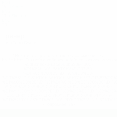
ENG
18
Smith
10
ENG
19
Skelton
11
ENG
20
Тренер
John Tapia Owens
* Исключена до дальнейшего уведомления. <a
href='https://ru.uefa.com/insideuefa/mediaservices/medi
148df8afec70-8ace600b6288-1000--
%D1%84%D0%B8%D1%84%D0%B0-
%D1%83%D0%B5%D1%84%D0%B0-
%D0%B8%D1%81%D0%BA%D0%BB%D1%8E%D1%87%D0%
%D1%80%D0%BE%D1%81%D1%81%D0%B8%D0%B8%D1%
%D0%BA%D0%BB%D1%83%D0%B1%D1%8B-%D0%B8-
%D1%81%D0%B1%D0%BE%D1%80%D0%BD%D1%8B%D0%
%D0%B8%D0%B7-%D0%B2%D1%81%D0%B5%D1%85-
%D1%82%D1%83%D1%80%D0%BD%D0%B8%D1%80%D0%
>Подробнее</a>
ЕВРО по футзалу - юноши до 19