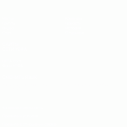
Матчи
Команды
Группы
Новости
Видео
История
Стат.
О турнире
САЙТЫ
СЕТИ УЕФА
UEFA.com
Фонд УЕФА
СМЕНИТЬ ЯЗЫК
Русский
English
Français
Deutsch
Русский
Español
Italiano
Português
Конфиденциальность
Правила и условия
Правила в отношении cookie