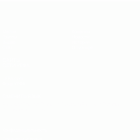
ЕВРО по футзалу - юноши до 19
Матчи
Команды
Группы
Новости
Видео
История
Стат.
О турнире
САЙТЫ
СЕТИ УЕФА
UEFA.com
Фонд УЕФА
СМЕНИТЬ ЯЗЫК
Русский
English
Français
Deutsch
Русский
Español
Italiano
Português
Конфиденциальность
Правила и условия