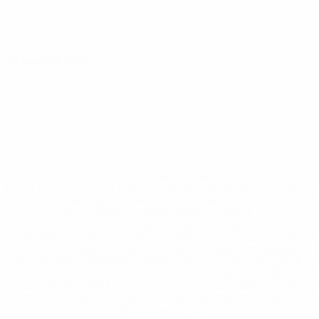
25 января 2025
* Исключена до дальнейшего уведомления. <a
href='https://ru.uefa.com/insideuefa/mediaservices/medi
148df8afec70-8ace600b6288-1000--
%D1%84%D0%B8%D1%84%D0%B0-
%D1%83%D0%B5%D1%84%D0%B0-
%D0%B8%D1%81%D0%BA%D0%BB%D1%8E%D1%87%D0%
%D1%80%D0%BE%D1%81%D1%81%D0%B8%D0%B8%D1%
%D0%BA%D0%BB%D1%83%D0%B1%D1%8B-%D0%B8-
%D1%81%D0%B1%D0%BE%D1%80%D0%BD%D1%8B%D0%
%D0%B8%D0%B7-%D0%B2%D1%81%D0%B5%D1%85-
%D1%82%D1%83%D1%80%D0%BD%D0%B8%D1%80%D0%
>Подробнее</a>