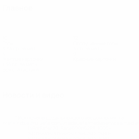
Главное
10
12
Голы
Пропущенные голы
3,34 ср. за матч
4 ср. за матч
4
0
Желтые карточки
Красные карточки
1,34 ср. за матч
Вся статистика
Состав
Мотыль
Bidzāns
Buks
Deksnis
Grava
Itkačs
Защитник
Защитник
Защитник
Нападающий
Нападающий
Нападающ
Новости и видео
* Исключена до дальнейшего уведомления. <a
href='https://ru.uefa.com/insideuefa/mediaservices/medi
148df8afec70-8ace600b6288-1000--
%D1%84%D0%B8%D1%84%D0%B0-
%D1%83%D0%B5%D1%84%D0%B0-