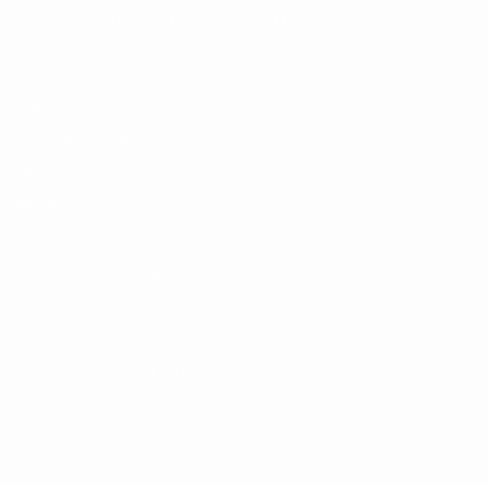
Русский
English
Français
Deutsch
Русский
Español
Italiano
Português
Конфиденциальность
Правила и условия
Правила в отношении cookie
Настройки куки
© 1998-2026 УЕФА. Все права защищены
Название UEFA, логотип УЕФА, а также элементы дизайна,
относящиеся к соревнованиям УЕФА, являются
зарегистрированными торговыми марками УЕФА и/или
охраняются авторским правом. Использование этих торговых
марок в коммерческих целях запрещено. Пользуясь сайтом
UEFA.com, вы тем самым соглашаетесь с Правилами и
условиями, а также с Политикой конфиденциальности
информации.