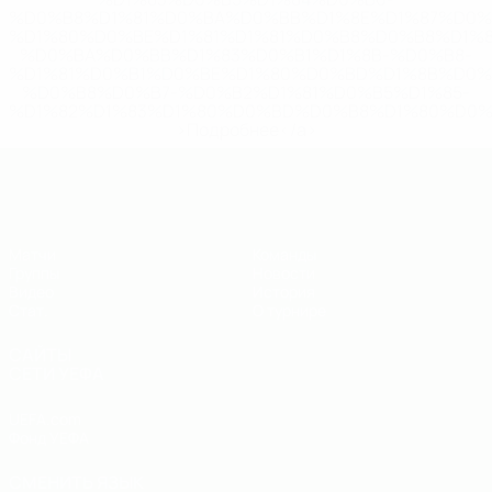
%D0%B8%D1%81%D0%BA%D0%BB%D1%8E%D1%87%D0%
%D1%80%D0%BE%D1%81%D1%81%D0%B8%D0%B8%D1%
%D0%BA%D0%BB%D1%83%D0%B1%D1%8B-%D0%B8-
%D1%81%D0%B1%D0%BE%D1%80%D0%BD%D1%8B%D0%
%D0%B8%D0%B7-%D0%B2%D1%81%D0%B5%D1%85-
%D1%82%D1%83%D1%80%D0%BD%D0%B8%D1%80%D0%
>Подробнее</a>
ЕВРО по футзалу - юноши до 19
Матчи
Команды
Группы
Новости
Видео
История
Стат.
О турнире
САЙТЫ
СЕТИ УЕФА
UEFA.com
Фонд УЕФА
СМЕНИТЬ ЯЗЫК