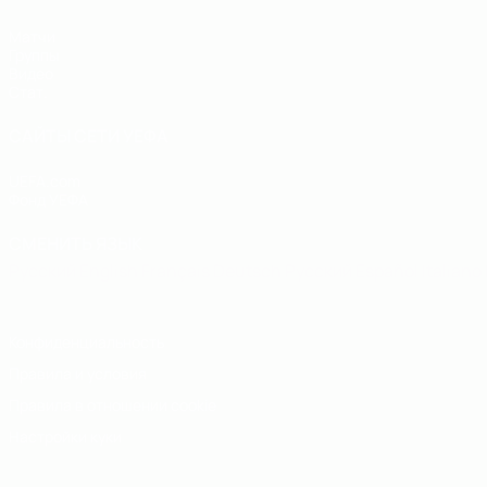
Матчи
Группы
Видео
Стат.
САЙТЫ СЕТИ УЕФА
UEFA.com
Фонд УЕФА
СМЕНИТЬ ЯЗЫК
Русский
English
Français
Deutsch
Русский
Español
Italiano
Конфиденциальность
Правила и условия
Правила в отношении cookie
Настройки куки