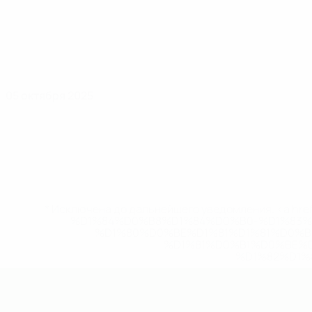
05 октября 2025
* Исключена до дальнейшего уведомления. <a href
%D1%84%D0%B8%D1%84%D0%B0-%D1%83
%D1%80%D0%BE%D1%81%D1%81%D0%
%D1%81%D0%B1%D0%BE%
%D1%82%D1%
ЕВРО по футзалу - юноши до 19