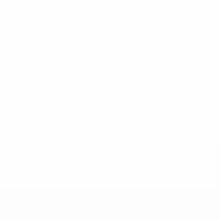
='https://ru.uefa.com/insideuefa/mediaservices/mediarel
%D0%B5%D1%84%D0%B0-%D0%B8%D1%81%D0%BA%D0%B
B8%D0%B8%D1%81%D0%BA%D0%B8%D0%B5-%D0%BA%D0
D1%80%D0%BD%D1%8B%D0%B5-%D0%B8%D0%B7-%D0%B
83%D1%80%D0%BD%D0%B8%D1%80%D0%BE%D0%B2/' >По