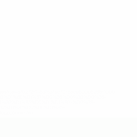
eases/news/0272-148df8afec70-8ace600b6288-1000--
B%D1%8E%D1%87%D0%B8%D0%BB%D0%B8-
%BB%D1%83%D0%B1%D1%8B-%D0%B8-
2%D1%81%D0%B5%D1%85-
дробнее</a>