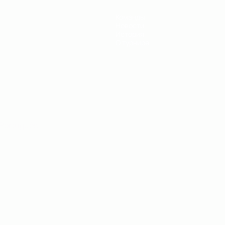
Команды
Новости
История
О турнире
Português