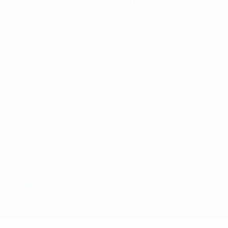
Русский
English
Français
Deutsch
Русский
Español
Italiano
Português
Конфиденциальность
Правила и условия
Правила в отношении cookie
Настройки куки
© 1998-2026 УЕФА. Все права защищены
Название UEFA, логотип УЕФА, а также элементы дизайна,
относящиеся к соревнованиям УЕФА, являются
зарегистрированными торговыми марками УЕФА и/или
охраняются авторским правом. Использование этих торговых
марок в коммерческих целях запрещено. Пользуясь сайтом
UEFA.com, вы тем самым соглашаетесь с Правилами и
условиями, а также с Политикой конфиденциальности
информации.