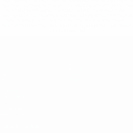
%D0%B8%D1%81%D0%BA%D0%BB%D1%8E%D1%87%D0%
%D1%80%D0%BE%D1%81%D1%81%D0%B8%D0%B8%D1%
%D0%BA%D0%BB%D1%83%D0%B1%D1%8B-%D0%B8-
%D1%81%D0%B1%D0%BE%D1%80%D0%BD%D1%8B%D0%
%D0%B8%D0%B7-%D0%B2%D1%81%D0%B5%D1%85-
%D1%82%D1%83%D1%80%D0%BD%D0%B8%D1%80%D0%
>Подробнее</a>
ЕВРО по футзалу - юноши до 19
Матчи
Команды
Группы
Новости
Видео
История
Стат.
О турнире
САЙТЫ
СЕТИ УЕФА
UEFA.com
Фонд УЕФА
СМЕНИТЬ ЯЗЫК