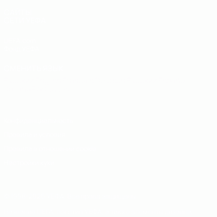
САЙТЫ
СЕТИ УЕФА
UEFA.com
Фонд УЕФА
СМЕНИТЬ ЯЗЫК
Русский
English
Français
Deutsch
Русский
Español
Italiano
Português
Конфиденциальность
Правила и условия
Правила в отношении cookie
Настройки куки
© 1998-2026 УЕФА. Все права защищены
Название UEFA, логотип УЕФА, а также элементы дизайна,