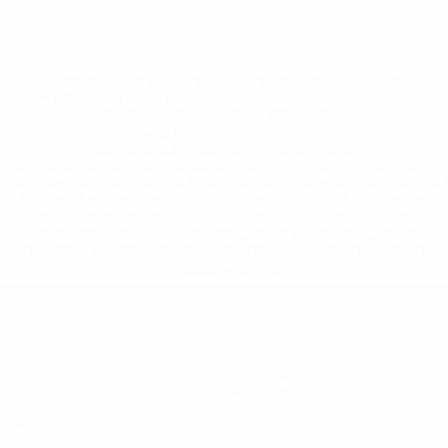
* Исключена до дальнейшего уведомления. <a
href='https://ru.uefa.com/insideuefa/mediaservices/medi
148df8afec70-8ace600b6288-1000--
%D1%84%D0%B8%D1%84%D0%B0-
%D1%83%D0%B5%D1%84%D0%B0-
%D0%B8%D1%81%D0%BA%D0%BB%D1%8E%D1%87%D0%
%D1%80%D0%BE%D1%81%D1%81%D0%B8%D0%B8%D1%
%D0%BA%D0%BB%D1%83%D0%B1%D1%8B-%D0%B8-
%D1%81%D0%B1%D0%BE%D1%80%D0%BD%D1%8B%D0%
%D0%B8%D0%B7-%D0%B2%D1%81%D0%B5%D1%85-
%D1%82%D1%83%D1%80%D0%BD%D0%B8%D1%80%D0%
>Подробнее</a>
ЕВРО по футзалу - юноши до 19
Матчи
Команды
Группы
Новости
Видео
История
Стат.
О турнире