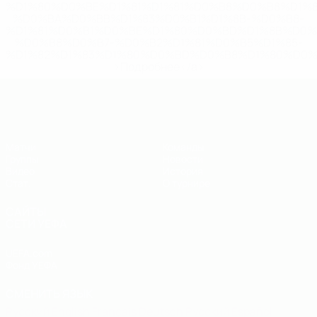
%D1%80%D0%BE%D1%81%D1%81%D0%B8%D0%B8%D1%
%D0%BA%D0%BB%D1%83%D0%B1%D1%8B-%D0%B8-
%D1%81%D0%B1%D0%BE%D1%80%D0%BD%D1%8B%D0%
%D0%B8%D0%B7-%D0%B2%D1%81%D0%B5%D1%85-
%D1%82%D1%83%D1%80%D0%BD%D0%B8%D1%80%D0%
>Подробнее</a>
ЕВРО по футзалу - юноши до 19
Матчи
Команды
Группы
Новости
Видео
История
Стат.
О турнире
САЙТЫ
СЕТИ УЕФА
UEFA.com
Фонд УЕФА
СМЕНИТЬ ЯЗЫК
Русский
English
Français
Deutsch
Русский
Español