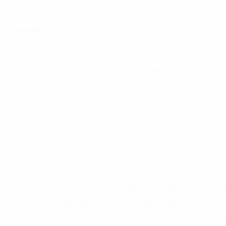
08.9.2007 (18)
Главное
Вся статистика
3
40
Матчи
Минуты на поле
13,34 ср. за матч
0
8
Голы
Всего ударов
2,67 ср. за матч
1
0
Голевые пасы
Желтые карточки
0,34 ср. за матч
0
Красные карточки
* Исключена до дальнейшего уведомления. <a
href='https://ru.uefa.com/insideuefa/mediaservices/medi
148df8afec70-8ace600b6288-1000--
%D1%84%D0%B8%D1%84%D0%B0-
%D1%83%D0%B5%D1%84%D0%B0-
%D0%B8%D1%81%D0%BA%D0%BB%D1%8E%D1%87%D0%