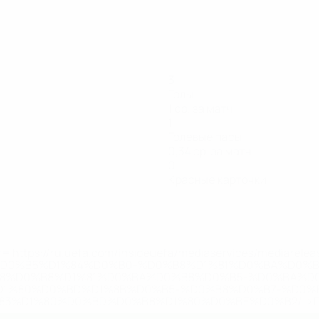
3
Голы
1 ср. за матч
1
Голевые пасы
0,34 ср. за матч
0
Красные карточки
='https://ru.uefa.com/insideuefa/mediaservices/mediarel
%D0%B5%D1%84%D0%B0-%D0%B8%D1%81%D0%BA%D0%B
B8%D0%B8%D1%81%D0%BA%D0%B8%D0%B5-%D0%BA%D0
D1%80%D0%BD%D1%8B%D0%B5-%D0%B8%D0%B7-%D0%B
83%D1%80%D0%BD%D0%B8%D1%80%D0%BE%D0%B2/' >По