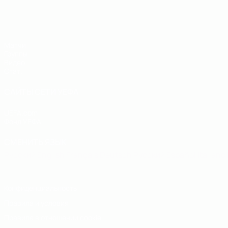
ЕВРО по футзалу - юноши до 19
Матчи
Группы
Видео
Стат.
САЙТЫ СЕТИ УЕФА
UEFA.com
Фонд УЕФА
СМЕНИТЬ ЯЗЫК
Русский
English
Français
Deutsch
Русский
Español
Italiano
Конфиденциальность
Правила и условия
Правила в отношении cookie