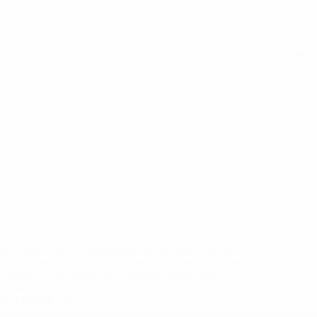
Вся статистика
eases/news/0272-148df8afec70-8ace600b6288-1000--
B%D1%8E%D1%87%D0%B8%D0%BB%D0%B8-
%BB%D1%83%D0%B1%D1%8B-%D0%B8-
2%D1%81%D0%B5%D1%85-
дробнее</a>