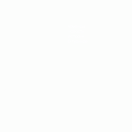
Команды
Новости
История
О турнире
Português