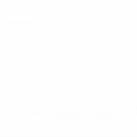
09.8.2006 (20)
ДАТА РОЖДЕНИЯ
Главное
3
Матчи
22
Всего ударов
7,34 ср. за матч
1
Желтые карточки
0,34 ср. за матч
* Исключена до дальнейшего уведомления. <a href
%D1%84%D0%B8%D1%84%D0%B0-%D1%83
%D1%80%D0%BE%D1%81%D1%81%D0%
%D1%81%D0%B1%D0%BE%
%D1%82%D1%