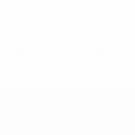
* Исключена до дальнейшего уведомления. <a
href='https://ru.uefa.com/insideuefa/mediaservices/medi
148df8afec70-8ace600b6288-1000--
%D1%84%D0%B8%D1%84%D0%B0-
%D1%83%D0%B5%D1%84%D0%B0-
%D0%B8%D1%81%D0%BA%D0%BB%D1%8E%D1%87%D0%
%D1%80%D0%BE%D1%81%D1%81%D0%B8%D0%B8%D1%
%D0%BA%D0%BB%D1%83%D0%B1%D1%8B-%D0%B8-
%D1%81%D0%B1%D0%BE%D1%80%D0%BD%D1%8B%D0%
%D0%B8%D0%B7-%D0%B2%D1%81%D0%B5%D1%85-
%D1%82%D1%83%D1%80%D0%BD%D0%B8%D1%80%D0%
>Подробнее</a>
ЕВРО по футзалу - юноши до 19
Матчи
Команды
Группы
Новости
Видео
История
Стат.
О турнире