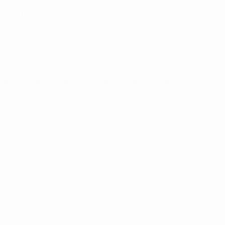
САЙТЫ
СЕТИ УЕФА
UEFA.com
Фонд УЕФА
СМЕНИТЬ ЯЗЫК
Русский
English
Français
Deutsch
Русский
Español
Italiano
Português
Конфиденциальность
Правила и условия
Правила в отношении cookie
Настройки куки
© 1998-2026 УЕФА. Все права защищены
Название UEFA, логотип УЕФА, а также элементы дизайна,