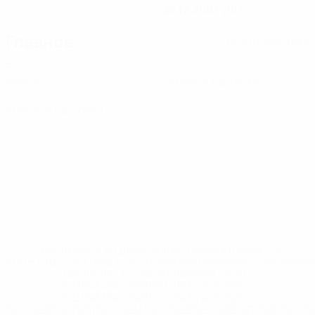
22.12.2007 (18)
Главное
Вся статистика
3
0
Матчи
Желтые карточки
0
Красные карточки
* Исключена до дальнейшего уведомления. <a
href='https://ru.uefa.com/insideuefa/mediaservices/medi
148df8afec70-8ace600b6288-1000--
%D1%84%D0%B8%D1%84%D0%B0-
%D1%83%D0%B5%D1%84%D0%B0-
%D0%B8%D1%81%D0%BA%D0%BB%D1%8E%D1%87%D0%