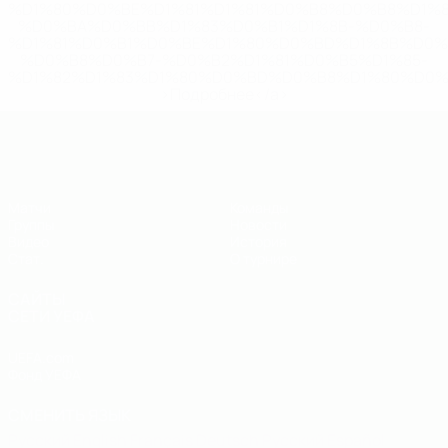
%D1%80%D0%BE%D1%81%D1%81%D0%B8%D0%B8%D1%
%D0%BA%D0%BB%D1%83%D0%B1%D1%8B-%D0%B8-
%D1%81%D0%B1%D0%BE%D1%80%D0%BD%D1%8B%D0%
%D0%B8%D0%B7-%D0%B2%D1%81%D0%B5%D1%85-
%D1%82%D1%83%D1%80%D0%BD%D0%B8%D1%80%D0%
>Подробнее</a>
ЕВРО по футзалу - юноши до 19
Матчи
Команды
Группы
Новости
Видео
История
Стат.
О турнире
САЙТЫ
СЕТИ УЕФА
UEFA.com
Фонд УЕФА
СМЕНИТЬ ЯЗЫК
Русский
English
Français
Deutsch
Русский
Español