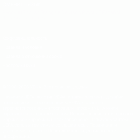
СМЕНИТЬ ЯЗЫК
Русский
English
Français
Deutsch
Русский
Español
Italiano
Português
Конфиденциальность
Правила и условия
Правила в отношении cookie
Настройки куки
© 1998-2026 УЕФА. Все права защищены
Название UEFA, логотип УЕФА, а также элементы дизайна,
относящиеся к соревнованиям УЕФА, являются
зарегистрированными торговыми марками УЕФА и/или
охраняются авторским правом. Использование этих торговых
марок в коммерческих целях запрещено. Пользуясь сайтом
UEFA.com, вы тем самым соглашаетесь с Правилами и
условиями, а также с Политикой конфиденциальности
информации.