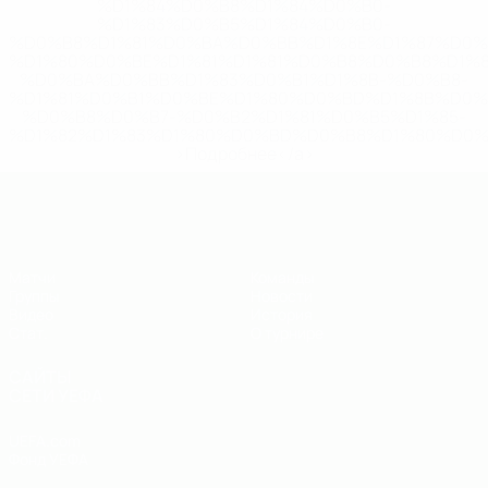
%D1%84%D0%B8%D1%84%D0%B0-
%D1%83%D0%B5%D1%84%D0%B0-
%D0%B8%D1%81%D0%BA%D0%BB%D1%8E%D1%87%D0%
%D1%80%D0%BE%D1%81%D1%81%D0%B8%D0%B8%D1%
%D0%BA%D0%BB%D1%83%D0%B1%D1%8B-%D0%B8-
%D1%81%D0%B1%D0%BE%D1%80%D0%BD%D1%8B%D0%
%D0%B8%D0%B7-%D0%B2%D1%81%D0%B5%D1%85-
%D1%82%D1%83%D1%80%D0%BD%D0%B8%D1%80%D0%
>Подробнее</a>
ЕВРО по футзалу - юноши до 19
Матчи
Команды
Группы
Новости
Видео
История
Стат.
О турнире
САЙТЫ
СЕТИ УЕФА
UEFA.com
Фонд УЕФА