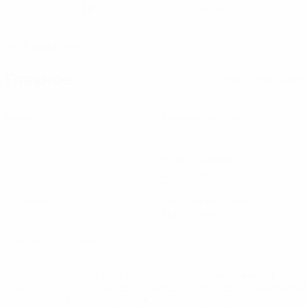
18
Литва
НОМЕР В СБОРНОЙ
СТРАНА
ДАТА РОЖДЕНИЯ
05.3.2007 (19)
Главное
Вся статистика
2
80
Матчи
Минуты на поле
40 ср. за матч
0
7
Голы
Всего ударов
3,5 ср. за матч
0
2
Голевые пасы
Желтые карточки
1 ср. за матч
0
Красные карточки
* Исключена до дальнейшего уведомления. <a
href='https://ru.uefa.com/insideuefa/mediaservices/medi
148df8afec70-8ace600b6288-1000--