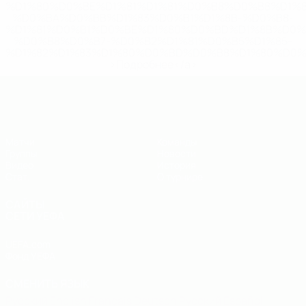
%D1%80%D0%BE%D1%81%D1%81%D0%B8%D0%B8%D1%
%D0%BA%D0%BB%D1%83%D0%B1%D1%8B-%D0%B8-
%D1%81%D0%B1%D0%BE%D1%80%D0%BD%D1%8B%D0%
%D0%B8%D0%B7-%D0%B2%D1%81%D0%B5%D1%85-
%D1%82%D1%83%D1%80%D0%BD%D0%B8%D1%80%D0%
>Подробнее</a>
ЕВРО по футзалу - юноши до 19
Матчи
Команды
Группы
Новости
Видео
История
Стат.
О турнире
САЙТЫ
СЕТИ УЕФА
UEFA.com
Фонд УЕФА
СМЕНИТЬ ЯЗЫК
Русский
English
Français
Deutsch
Русский
Español