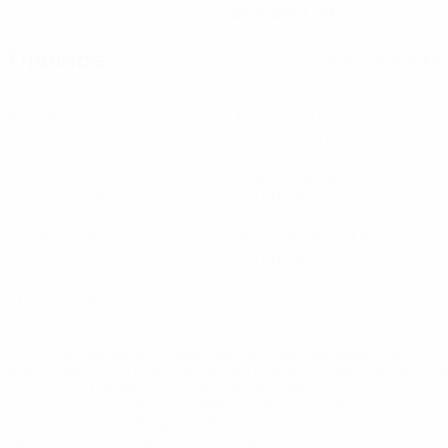
28.4.2007 (19)
Главное
Вся статистика
5
200
Матчи
Минуты на поле
40 ср. за матч
1
23
Голы
Всего ударов
0,2 ср. за матч
4,6 ср. за матч
0
2
Голевые пасы
Желтые карточки
0,4 ср. за матч
0
Красные карточки
* Исключена до дальнейшего уведомления. <a
href='https://ru.uefa.com/insideuefa/mediaservices/medi
148df8afec70-8ace600b6288-1000--
%D1%84%D0%B8%D1%84%D0%B0-
%D1%83%D0%B5%D1%84%D0%B0-
%D0%B8%D1%81%D0%BA%D0%BB%D1%8E%D1%87%D0%