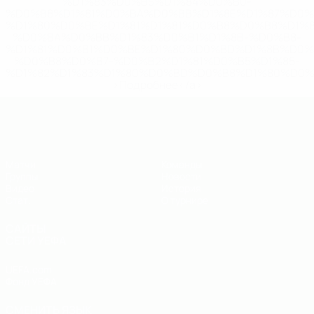
%D1%83%D0%B5%D1%84%D0%B0-
%D0%B8%D1%81%D0%BA%D0%BB%D1%8E%D1%87%D0%
%D1%80%D0%BE%D1%81%D1%81%D0%B8%D0%B8%D1%
%D0%BA%D0%BB%D1%83%D0%B1%D1%8B-%D0%B8-
%D1%81%D0%B1%D0%BE%D1%80%D0%BD%D1%8B%D0%
%D0%B8%D0%B7-%D0%B2%D1%81%D0%B5%D1%85-
%D1%82%D1%83%D1%80%D0%BD%D0%B8%D1%80%D0%
>Подробнее</a>
ЕВРО по футзалу - юноши до 19
Матчи
Команды
Группы
Новости
Видео
История
Стат.
О турнире
САЙТЫ
СЕТИ УЕФА
UEFA.com
Фонд УЕФА
СМЕНИТЬ ЯЗЫК