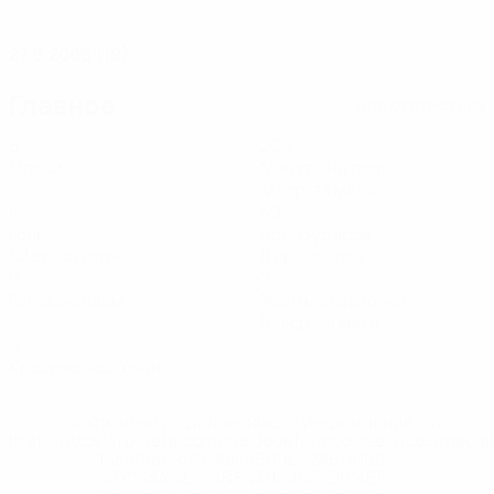
ДАТА РОЖДЕНИЯ
27.8.2006 (19)
Главное
Вся статистика
5
200
Матчи
Минуты на поле
40 ср. за матч
6
40
Голы
Всего ударов
1,2 ср. за матч
8 ср. за матч
0
2
Голевые пасы
Желтые карточки
0,4 ср. за матч
0
Красные карточки
* Исключена до дальнейшего уведомления. <a
href='https://ru.uefa.com/insideuefa/mediaservices/medi
148df8afec70-8ace600b6288-1000--
%D1%84%D0%B8%D1%84%D0%B0-