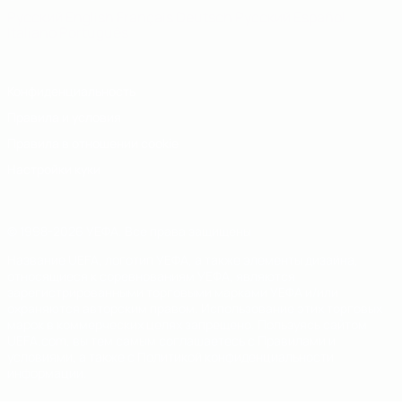
Русский
English
Français
Deutsch
Русский
Español
Italiano
Português
Конфиденциальность
Правила и условия
Правила в отношении cookie
Настройки куки
© 1998-2026 УЕФА. Все права защищены
Название UEFA, логотип УЕФА, а также элементы дизайна,
относящиеся к соревнованиям УЕФА, являются
зарегистрированными торговыми марками УЕФА и/или
охраняются авторским правом. Использование этих торговых
марок в коммерческих целях запрещено. Пользуясь сайтом
UEFA.com, вы тем самым соглашаетесь с Правилами и
условиями, а также с Политикой конфиденциальности
информации.