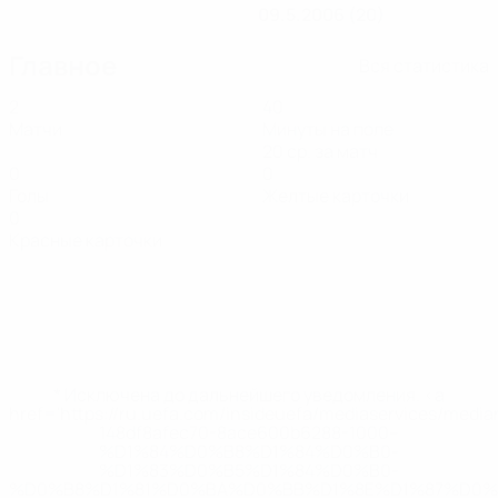
09.5.2006 (20)
Главное
Вся статистика
2
40
Матчи
Минуты на поле
20 ср. за матч
0
0
Голы
Желтые карточки
0
Красные карточки
* Исключена до дальнейшего уведомления. <a
href='https://ru.uefa.com/insideuefa/mediaservices/medi
148df8afec70-8ace600b6288-1000--
%D1%84%D0%B8%D1%84%D0%B0-
%D1%83%D0%B5%D1%84%D0%B0-
%D0%B8%D1%81%D0%BA%D0%BB%D1%8E%D1%87%D0%