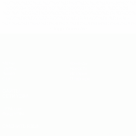
%D1%80%D0%BE%D1%81%D1%81%D0%B8%D0%B8%D1%
%D0%BA%D0%BB%D1%83%D0%B1%D1%8B-%D0%B8-
%D1%81%D0%B1%D0%BE%D1%80%D0%BD%D1%8B%D0%
%D0%B8%D0%B7-%D0%B2%D1%81%D0%B5%D1%85-
%D1%82%D1%83%D1%80%D0%BD%D0%B8%D1%80%D0%
>Подробнее</a>
ЕВРО по футзалу - юноши до 19
Матчи
Команды
Группы
Новости
Видео
История
Стат.
О турнире
САЙТЫ
СЕТИ УЕФА
UEFA.com
Фонд УЕФА
СМЕНИТЬ ЯЗЫК
Русский
English
Français
Deutsch
Русский
Español