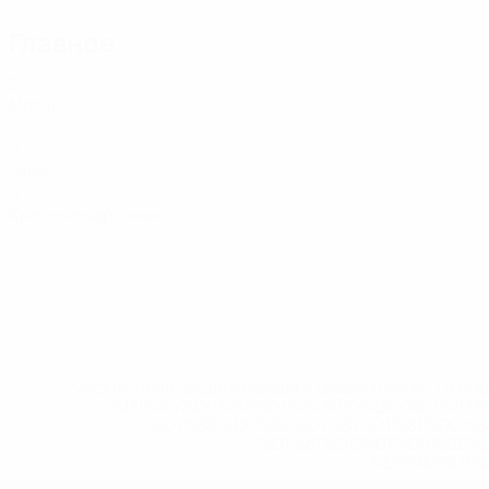
Главное
2
Матчи
0
Голы
0
Красные карточки
* Исключена до дальнейшего уведомления. <a href
%D1%84%D0%B8%D1%84%D0%B0-%D1%83
%D1%80%D0%BE%D1%81%D1%81%D0%
%D1%81%D0%B1%D0%BE%
%D1%82%D1%