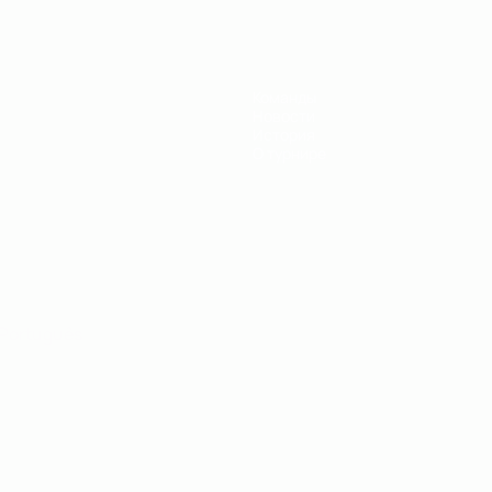
Команды
Новости
История
О турнире
Português