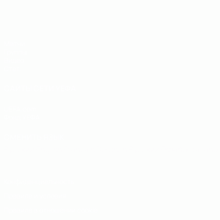
ЕВРО по футзалу - юноши до 19
Матчи
Группы
Видео
Стат.
САЙТЫ СЕТИ УЕФА
UEFA.com
Фонд УЕФА
СМЕНИТЬ ЯЗЫК
Русский
English
Français
Deutsch
Русский
Español
Italiano
Конфиденциальность
Правила и условия
Правила в отношении cookie