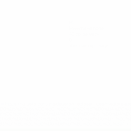
80
Минуты на поле
40 ср. за матч
0
Желтые карточки
='https://ru.uefa.com/insideuefa/mediaservices/mediarel
%D0%B5%D1%84%D0%B0-%D0%B8%D1%81%D0%BA%D0%B
B8%D0%B8%D1%81%D0%BA%D0%B8%D0%B5-%D0%BA%D0
D1%80%D0%BD%D1%8B%D0%B5-%D0%B8%D0%B7-%D0%B
83%D1%80%D0%BD%D0%B8%D1%80%D0%BE%D0%B2/' >По