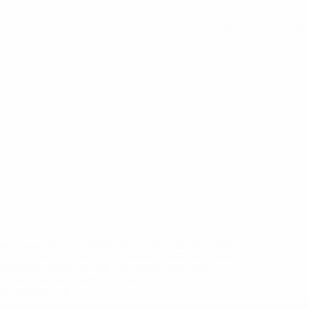
Вся статистика
eases/news/0272-148df8afec70-8ace600b6288-1000--
B%D1%8E%D1%87%D0%B8%D0%BB%D0%B8-
%BB%D1%83%D0%B1%D1%8B-%D0%B8-
2%D1%81%D0%B5%D1%85-
дробнее</a>