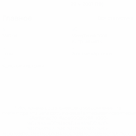
29.4.2007 (19)
Главное
Вся статистика
4
40
Матчи
Минуты на поле
10 ср. за матч
0
0
Голы
Желтые карточки
0
Красные карточки
* Исключена до дальнейшего уведомления. <a
href='https://ru.uefa.com/insideuefa/mediaservices/medi
148df8afec70-8ace600b6288-1000--
%D1%84%D0%B8%D1%84%D0%B0-
%D1%83%D0%B5%D1%84%D0%B0-
%D0%B8%D1%81%D0%BA%D0%BB%D1%8E%D1%87%D0%