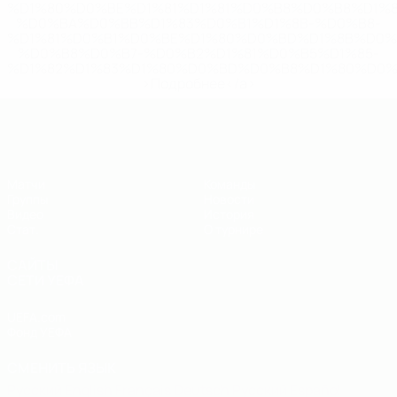
%D1%80%D0%BE%D1%81%D1%81%D0%B8%D0%B8%D1%
%D0%BA%D0%BB%D1%83%D0%B1%D1%8B-%D0%B8-
%D1%81%D0%B1%D0%BE%D1%80%D0%BD%D1%8B%D0%
%D0%B8%D0%B7-%D0%B2%D1%81%D0%B5%D1%85-
%D1%82%D1%83%D1%80%D0%BD%D0%B8%D1%80%D0%
>Подробнее</a>
ЕВРО по футзалу - юноши до 19
Матчи
Команды
Группы
Новости
Видео
История
Стат.
О турнире
САЙТЫ
СЕТИ УЕФА
UEFA.com
Фонд УЕФА
СМЕНИТЬ ЯЗЫК
Русский
English
Français
Deutsch
Русский
Español