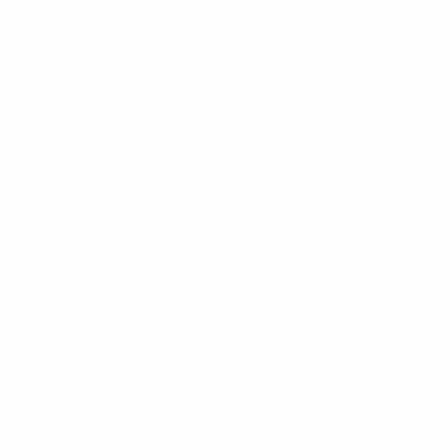
* Исключена до дальнейшего уведомления. <a href
%D1%84%D0%B8%D1%84%D0%B0-%D1%83
%D1%80%D0%BE%D1%81%D1%81%D0%
%D1%81%D0%B1%D0%BE%
%D1%82%D1%
ЕВРО по футзалу - юноши до 19
Матчи
Группы
Видео
Стат.
САЙТЫ СЕТИ УЕФА
UEFA.com
Фонд УЕФА