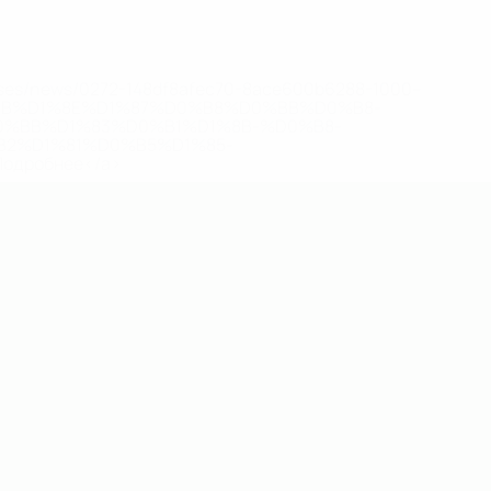
eases/news/0272-148df8afec70-8ace600b6288-1000--
B%D1%8E%D1%87%D0%B8%D0%BB%D0%B8-
%BB%D1%83%D0%B1%D1%8B-%D0%B8-
2%D1%81%D0%B5%D1%85-
дробнее</a>