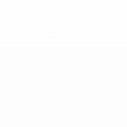
='https://ru.uefa.com/insideuefa/mediaservices/mediarel
%D0%B5%D1%84%D0%B0-%D0%B8%D1%81%D0%BA%D0%B
B8%D0%B8%D1%81%D0%BA%D0%B8%D0%B5-%D0%BA%D0
D1%80%D0%BD%D1%8B%D0%B5-%D0%B8%D0%B7-%D0%B
83%D1%80%D0%BD%D0%B8%D1%80%D0%BE%D0%B2/' >По
Команды
Новости
История
О турнире