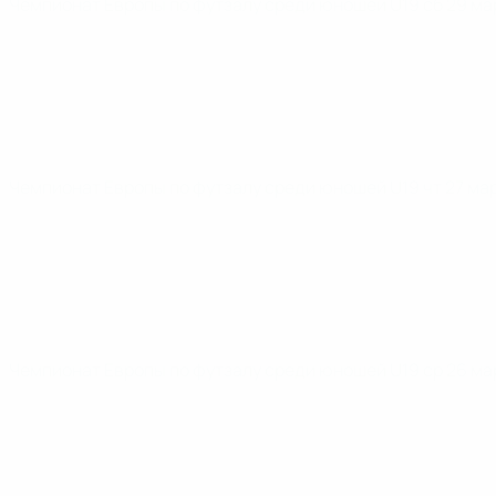
Чемпионат Европы по футзалу среди юношей U19
сб 29 ма
Чемпионат Европы по футзалу среди юношей U19
чт 27 ма
Чемпионат Европы по футзалу среди юношей U19
ср 26 ма