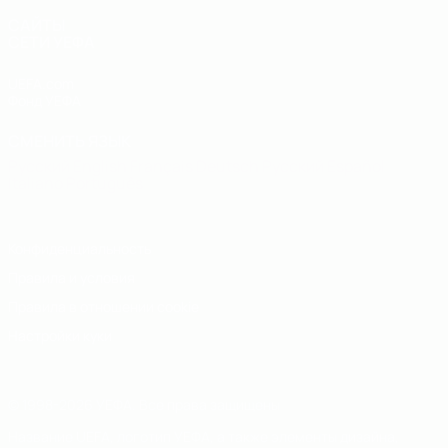
САЙТЫ
СЕТИ УЕФА
UEFA.com
Фонд УЕФА
СМЕНИТЬ ЯЗЫК
Русский
English
Français
Deutsch
Русский
Español
Italiano
Português
Конфиденциальность
Правила и условия
Правила в отношении cookie
Настройки куки
© 1998-2026 УЕФА. Все права защищены
Название UEFA, логотип УЕФА, а также элементы дизайна,