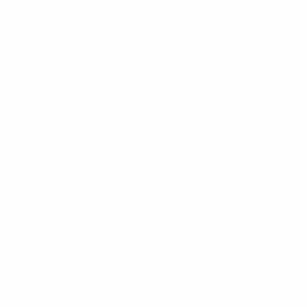
Чемпионат Европы по футзалу среди юношей U19
сб 29
мар. 2025
· Основной раунд
Чемпионат Европы по футзалу среди юношей U19
чт 27
мар. 2025
· Основной раунд
Чемпионат Европы по футзалу среди юношей U19
ср 26
мар. 2025
· Основной раунд