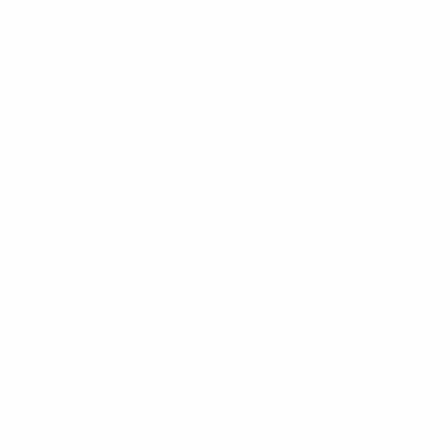
* Исключена до дальнейшего уведомления. <a
href='https://ru.uefa.com/insideuefa/mediaservices/medi
148df8afec70-8ace600b6288-1000--
%D1%84%D0%B8%D1%84%D0%B0-
%D1%83%D0%B5%D1%84%D0%B0-
%D0%B8%D1%81%D0%BA%D0%BB%D1%8E%D1%87%D0%
%D1%80%D0%BE%D1%81%D1%81%D0%B8%D0%B8%D1%
%D0%BA%D0%BB%D1%83%D0%B1%D1%8B-%D0%B8-
%D1%81%D0%B1%D0%BE%D1%80%D0%BD%D1%8B%D0%
%D0%B8%D0%B7-%D0%B2%D1%81%D0%B5%D1%85-
%D1%82%D1%83%D1%80%D0%BD%D0%B8%D1%80%D0%
>Подробнее</a>
ЕВРО по футзалу - юноши до 19
Матчи
Команды
Группы
Новости
Видео
История
Стат.
О турнире