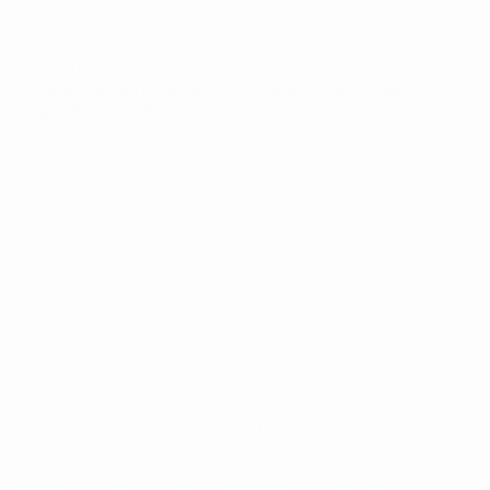
UEFA.com
Фонд УЕФА
СМЕНИТЬ ЯЗЫК
Русский
English
Français
Deutsch
Русский
Español
Italiano
Português
Конфиденциальность
Правила и условия
Правила в отношении cookie
Настройки куки
© 1998-2026 УЕФА. Все права защищены
Название UEFA, логотип УЕФА, а также элементы дизайна,
относящиеся к соревнованиям УЕФА, являются
зарегистрированными торговыми марками УЕФА и/или
охраняются авторским правом. Использование этих торговых
марок в коммерческих целях запрещено. Пользуясь сайтом
UEFA.com, вы тем самым соглашаетесь с Правилами и