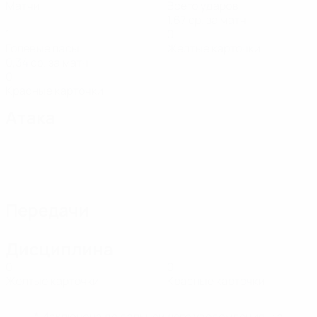
Матчи
Всего ударов
1,67 ср. за матч
1
0
Голевые пасы
Желтые карточки
0,34 ср. за матч
0
Красные карточки
Атака
Передачи
Дисциплина
0
0
Желтые карточки
Красные карточки
* Исключена до дальнейшего уведомления. <a