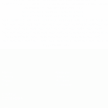
href='https://ru.uefa.com/insideuefa/mediaservices/medi
148df8afec70-8ace600b6288-1000--
%D1%84%D0%B8%D1%84%D0%B0-
%D1%83%D0%B5%D1%84%D0%B0-
%D0%B8%D1%81%D0%BA%D0%BB%D1%8E%D1%87%D0%
%D1%80%D0%BE%D1%81%D1%81%D0%B8%D0%B8%D1%
%D0%BA%D0%BB%D1%83%D0%B1%D1%8B-%D0%B8-
%D1%81%D0%B1%D0%BE%D1%80%D0%BD%D1%8B%D0%
%D0%B8%D0%B7-%D0%B2%D1%81%D0%B5%D1%85-
%D1%82%D1%83%D1%80%D0%BD%D0%B8%D1%80%D0%
>Подробнее</a>
ЕВРО по футзалу - юноши до 19
Матчи
Команды
Группы
Новости
Видео
История
Стат.
О турнире
САЙТЫ
СЕТИ УЕФА