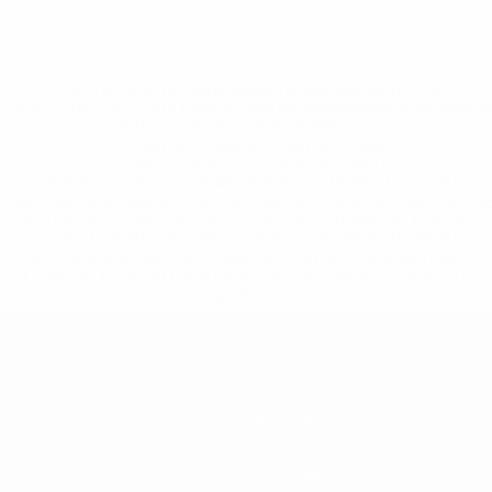
* Исключена до дальнейшего уведомления. <a
href='https://ru.uefa.com/insideuefa/mediaservices/medi
148df8afec70-8ace600b6288-1000--
%D1%84%D0%B8%D1%84%D0%B0-
%D1%83%D0%B5%D1%84%D0%B0-
%D0%B8%D1%81%D0%BA%D0%BB%D1%8E%D1%87%D0%
%D1%80%D0%BE%D1%81%D1%81%D0%B8%D0%B8%D1%
%D0%BA%D0%BB%D1%83%D0%B1%D1%8B-%D0%B8-
%D1%81%D0%B1%D0%BE%D1%80%D0%BD%D1%8B%D0%
%D0%B8%D0%B7-%D0%B2%D1%81%D0%B5%D1%85-
%D1%82%D1%83%D1%80%D0%BD%D0%B8%D1%80%D0%
>Подробнее</a>
ЕВРО по футзалу - юноши до 19
Матчи
Команды
Группы
Новости
Видео
История
Стат.
О турнире