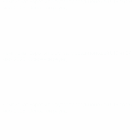
Чемпионат Европы по футзалу среди юношей U19
сб 29
мар. 2025
· Основной раунд
Чемпионат Европы по футзалу среди юношей U19
чт 27
мар. 2025
· Основной раунд
Чемпионат Европы по футзалу среди юношей U19
ср 26
мар. 2025
· Основной раунд