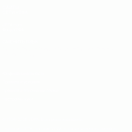
САЙТЫ
СЕТИ УЕФА
UEFA.com
Фонд УЕФА
СМЕНИТЬ ЯЗЫК
Русский
English
Français
Deutsch
Русский
Español
Italiano
Português
Конфиденциальность
Правила и условия
Правила в отношении cookie
Настройки куки
© 1998-2026 УЕФА. Все права защищены
Название UEFA, логотип УЕФА, а также элементы дизайна,