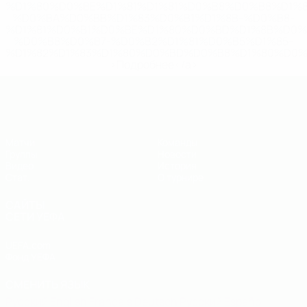
%D1%80%D0%BE%D1%81%D1%81%D0%B8%D0%B8%D1%
%D0%BA%D0%BB%D1%83%D0%B1%D1%8B-%D0%B8-
%D1%81%D0%B1%D0%BE%D1%80%D0%BD%D1%8B%D0%
%D0%B8%D0%B7-%D0%B2%D1%81%D0%B5%D1%85-
%D1%82%D1%83%D1%80%D0%BD%D0%B8%D1%80%D0%
>Подробнее</a>
ЕВРО по футзалу - юноши до 19
Матчи
Команды
Группы
Новости
Видео
История
Стат.
О турнире
САЙТЫ
СЕТИ УЕФА
UEFA.com
Фонд УЕФА
СМЕНИТЬ ЯЗЫК
Русский
English
Français
Deutsch
Русский
Español