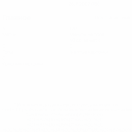
26.7.2007 (19)
Главное
Вся статистика
3
120
Матчи
Минуты на поле
40 ср. за матч
0
0
Голы
Желтые карточки
0
Красные карточки
* Исключена до дальнейшего уведомления. <a
href='https://ru.uefa.com/insideuefa/mediaservices/medi
148df8afec70-8ace600b6288-1000--
%D1%84%D0%B8%D1%84%D0%B0-
%D1%83%D0%B5%D1%84%D0%B0-
%D0%B8%D1%81%D0%BA%D0%BB%D1%8E%D1%87%D0%