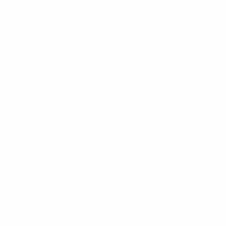
Чемпионат Европы по футзалу среди юношей U19
пт 28 ма
Чемпионат Европы по футзалу среди юношей U19
ср 26 ма
Чемпионат Европы по футзалу среди юношей U19
вт 25 ма