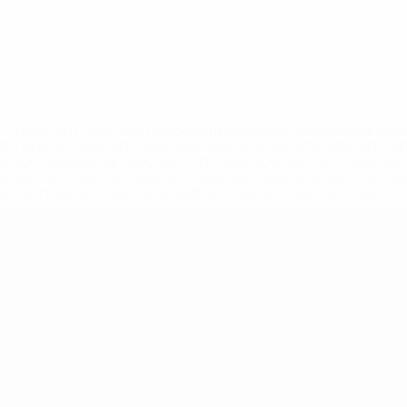
='https://ru.uefa.com/insideuefa/mediaservices/mediarel
%D0%B5%D1%84%D0%B0-%D0%B8%D1%81%D0%BA%D0%B
B8%D0%B8%D1%81%D0%BA%D0%B8%D0%B5-%D0%BA%D0
D1%80%D0%BD%D1%8B%D0%B5-%D0%B8%D0%B7-%D0%B
83%D1%80%D0%BD%D0%B8%D1%80%D0%BE%D0%B2/' >По
Команды
Новости
История
О турнире