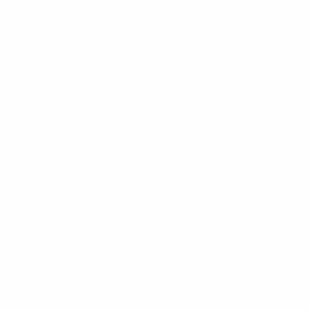
Чемпионат Европы по футзалу среди юношей U19
ср 1 окт.
Чемпионат Европы по футзалу среди юношей U19
пн 29 се
Чемпионат Европы по футзалу среди юношей U19
вс 28 се