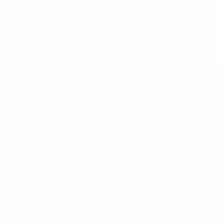
* Исключена до дальнейшего уведомления. <a href
%D1%84%D0%B8%D1%84%D0%B0-%D1%83
%D1%80%D0%BE%D1%81%D1%81%D0%
%D1%81%D0%B1%D0%BE%
%D1%82%D1%
ЕВРО по футзалу - юноши до 19
Матчи
Группы
Видео
Стат.
САЙТЫ СЕТИ УЕФА