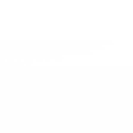
eases/news/0272-148df8afec70-8ace600b6288-1000--
B%D1%8E%D1%87%D0%B8%D0%BB%D0%B8-
%BB%D1%83%D0%B1%D1%8B-%D0%B8-
2%D1%81%D0%B5%D1%85-
дробнее</a>