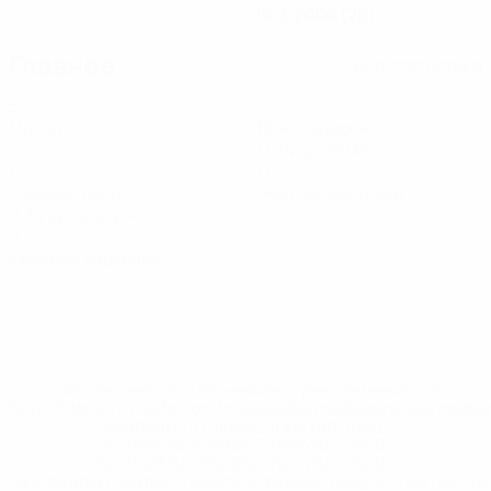
16.3.2006 (20)
Главное
Вся статистика
3
1
Матчи
Всего ударов
0,34 ср. за матч
1
0
Голевые пасы
Желтые карточки
0,34 ср. за матч
0
Красные карточки
* Исключена до дальнейшего уведомления. <a
href='https://ru.uefa.com/insideuefa/mediaservices/medi
148df8afec70-8ace600b6288-1000--
%D1%84%D0%B8%D1%84%D0%B0-
%D1%83%D0%B5%D1%84%D0%B0-
%D0%B8%D1%81%D0%BA%D0%BB%D1%8E%D1%87%D0%