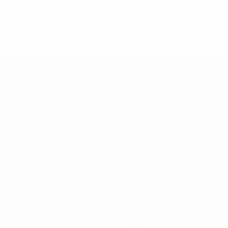
%D1%80%D0%BE%D1%81%D1%81%D0%B8%D0%B8%D1%
%D0%BA%D0%BB%D1%83%D0%B1%D1%8B-%D0%B8-
%D1%81%D0%B1%D0%BE%D1%80%D0%BD%D1%8B%D0%
%D0%B8%D0%B7-%D0%B2%D1%81%D0%B5%D1%85-
%D1%82%D1%83%D1%80%D0%BD%D0%B8%D1%80%D0%
>Подробнее</a>
ЕВРО по футзалу - юноши до 19
Матчи
Команды
Группы
Новости
Видео
История
Стат.
О турнире
САЙТЫ
СЕТИ УЕФА
UEFA.com
Фонд УЕФА
СМЕНИТЬ ЯЗЫК
Русский
English
Français
Deutsch
Русский
Español