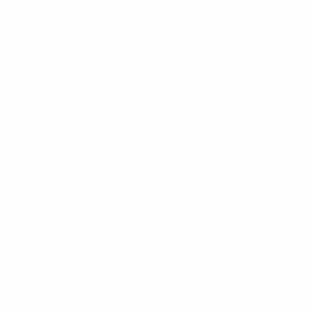
Чемпионат Европы по футзалу среди юношей U19
сб 29 ма
Чемпионат Европы по футзалу среди юношей U19
чт 27 ма
Чемпионат Европы по футзалу среди юношей U19
ср 26 ма