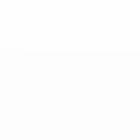
eases/news/0272-148df8afec70-8ace600b6288-1000--
B%D1%8E%D1%87%D0%B8%D0%BB%D0%B8-
%BB%D1%83%D0%B1%D1%8B-%D0%B8-
2%D1%81%D0%B5%D1%85-
дробнее</a>