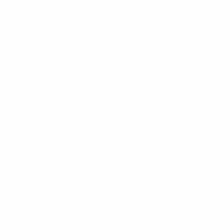
* Исключена до дальнейшего уведомления. <a href
%D1%84%D0%B8%D1%84%D0%B0-%D1%83
%D1%80%D0%BE%D1%81%D1%81%D0%
%D1%81%D0%B1%D0%BE%
%D1%82%D1%
ЕВРО по футзалу - юноши до 19
Матчи
Группы
Видео
Стат.
САЙТЫ СЕТИ УЕФА
UEFA.com
Фонд УЕФА