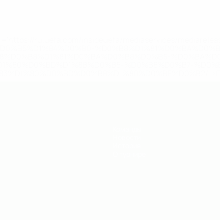
='https://ru.uefa.com/insideuefa/mediaservices/mediarel
%D0%B5%D1%84%D0%B0-%D0%B8%D1%81%D0%BA%D0%B
B8%D0%B8%D1%81%D0%BA%D0%B8%D0%B5-%D0%BA%D0
D1%80%D0%BD%D1%8B%D0%B5-%D0%B8%D0%B7-%D0%B
83%D1%80%D0%BD%D0%B8%D1%80%D0%BE%D0%B2/' >По
Команды
Новости
История
О турнире