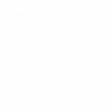
04.5.2006 (20)
Главное
Вся статистика
5
210
Матчи
Минуты на поле
42 ср. за матч
2
30
Голы
Всего ударов
0,4 ср. за матч
6 ср. за матч
1
0
Голевые пасы
Желтые карточки
0,2 ср. за матч
0
Красные карточки
* Исключена до дальнейшего уведомления. <a
href='https://ru.uefa.com/insideuefa/mediaservices/medi
148df8afec70-8ace600b6288-1000--
%D1%84%D0%B8%D1%84%D0%B0-
%D1%83%D0%B5%D1%84%D0%B0-
%D0%B8%D1%81%D0%BA%D0%BB%D1%8E%D1%87%D0%