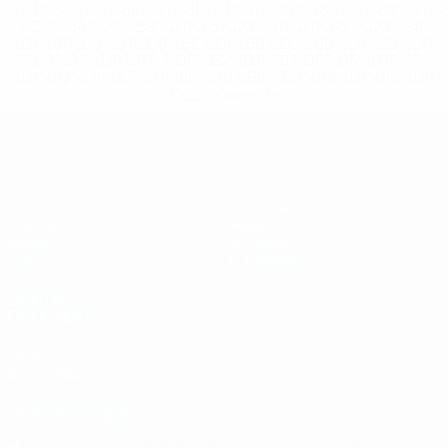
%D1%80%D0%BE%D1%81%D1%81%D0%B8%D0%B8%D1%
%D0%BA%D0%BB%D1%83%D0%B1%D1%8B-%D0%B8-
%D1%81%D0%B1%D0%BE%D1%80%D0%BD%D1%8B%D0%
%D0%B8%D0%B7-%D0%B2%D1%81%D0%B5%D1%85-
%D1%82%D1%83%D1%80%D0%BD%D0%B8%D1%80%D0%
>Подробнее</a>
ЕВРО по футзалу - юноши до 19
Матчи
Команды
Группы
Новости
Видео
История
Стат.
О турнире
САЙТЫ
СЕТИ УЕФА
UEFA.com
Фонд УЕФА
СМЕНИТЬ ЯЗЫК
Русский
English
Français
Deutsch
Русский
Español