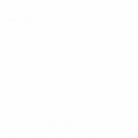
27.3.2006 (20)
Главное
Вся статистика
5
210
Матчи
Минуты на поле
42 ср. за матч
4
17
Голы
Всего ударов
0,8 ср. за матч
3,4 ср. за матч
0
1
Голевые пасы
Желтые карточки
0,2 ср. за матч
0
Красные карточки
* Исключена до дальнейшего уведомления. <a
href='https://ru.uefa.com/insideuefa/mediaservices/medi
148df8afec70-8ace600b6288-1000--
%D1%84%D0%B8%D1%84%D0%B0-
%D1%83%D0%B5%D1%84%D0%B0-
%D0%B8%D1%81%D0%BA%D0%BB%D1%8E%D1%87%D0%