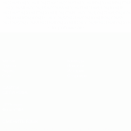
%D1%80%D0%BE%D1%81%D1%81%D0%B8%D0%B8%D1%
%D0%BA%D0%BB%D1%83%D0%B1%D1%8B-%D0%B8-
%D1%81%D0%B1%D0%BE%D1%80%D0%BD%D1%8B%D0%
%D0%B8%D0%B7-%D0%B2%D1%81%D0%B5%D1%85-
%D1%82%D1%83%D1%80%D0%BD%D0%B8%D1%80%D0%
>Подробнее</a>
ЕВРО по футзалу - юноши до 19
Матчи
Команды
Группы
Новости
Видео
История
Стат.
О турнире
САЙТЫ
СЕТИ УЕФА
UEFA.com
Фонд УЕФА
СМЕНИТЬ ЯЗЫК
Русский
English
Français
Deutsch
Русский
Español