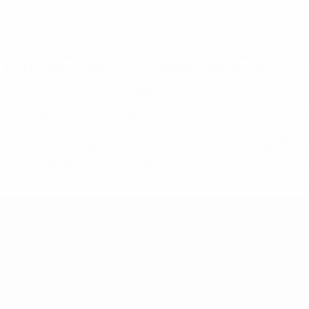
* Исключена до дальнейшего уведомления. <a
href='https://ru.uefa.com/insideuefa/mediaservices/medi
148df8afec70-8ace600b6288-1000--
%D1%84%D0%B8%D1%84%D0%B0-
%D1%83%D0%B5%D1%84%D0%B0-
%D0%B8%D1%81%D0%BA%D0%BB%D1%8E%D1%87%D0%
%D1%80%D0%BE%D1%81%D1%81%D0%B8%D0%B8%D1%
%D0%BA%D0%BB%D1%83%D0%B1%D1%8B-%D0%B8-
%D1%81%D0%B1%D0%BE%D1%80%D0%BD%D1%8B%D0%
%D0%B8%D0%B7-%D0%B2%D1%81%D0%B5%D1%85-
%D1%82%D1%83%D1%80%D0%BD%D0%B8%D1%80%D0%
>Подробнее</a>
ЕВРО по футзалу - юноши до 19
Матчи
Команды
Группы
Новости
Видео
История
Стат.
О турнире