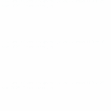
Чемпионат Европы по футзалу среди юношей U19
пт 28
мар. 2025
· Основной раунд
Чемпионат Европы по футзалу среди юношей U19
ср 26
мар. 2025
· Основной раунд
Чемпионат Европы по футзалу среди юношей U19
вт 25
мар. 2025
· Основной раунд