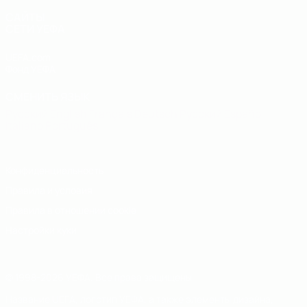
САЙТЫ
СЕТИ УЕФА
UEFA.com
Фонд УЕФА
СМЕНИТЬ ЯЗЫК
Русский
English
Français
Deutsch
Русский
Español
Italiano
Português
Конфиденциальность
Правила и условия
Правила в отношении cookie
Настройки куки
© 1998-2026 УЕФА. Все права защищены
Название UEFA, логотип УЕФА, а также элементы дизайна,