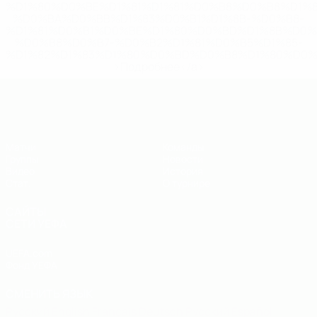
%D1%80%D0%BE%D1%81%D1%81%D0%B8%D0%B8%D1%
%D0%BA%D0%BB%D1%83%D0%B1%D1%8B-%D0%B8-
%D1%81%D0%B1%D0%BE%D1%80%D0%BD%D1%8B%D0%
%D0%B8%D0%B7-%D0%B2%D1%81%D0%B5%D1%85-
%D1%82%D1%83%D1%80%D0%BD%D0%B8%D1%80%D0%
>Подробнее</a>
ЕВРО по футзалу - юноши до 19
Матчи
Команды
Группы
Новости
Видео
История
Стат.
О турнире
САЙТЫ
СЕТИ УЕФА
UEFA.com
Фонд УЕФА
СМЕНИТЬ ЯЗЫК
Русский
English
Français
Deutsch
Русский
Español