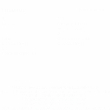
Главное
Вся статистика
3
120
Матчи
Минуты на поле
40 ср. за матч
1
2
Голы
Желтые карточки
0,34 ср. за матч
0,67 ср. за матч
0
Красные карточки
* Исключена до дальнейшего уведомления. <a
href='https://ru.uefa.com/insideuefa/mediaservices/medi
148df8afec70-8ace600b6288-1000--
%D1%84%D0%B8%D1%84%D0%B0-
%D1%83%D0%B5%D1%84%D0%B0-
%D0%B8%D1%81%D0%BA%D0%BB%D1%8E%D1%87%D0%