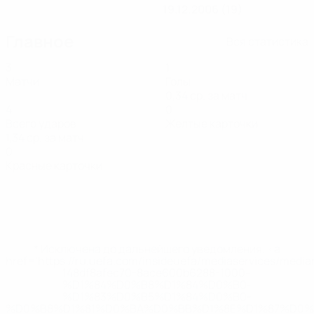
19.12.2006 (19)
Главное
Вся статистика
3
1
Матчи
Голы
0,34 ср. за матч
4
0
Всего ударов
Желтые карточки
1,34 ср. за матч
0
Красные карточки
* Исключена до дальнейшего уведомления. <a
href='https://ru.uefa.com/insideuefa/mediaservices/medi
148df8afec70-8ace600b6288-1000--
%D1%84%D0%B8%D1%84%D0%B0-
%D1%83%D0%B5%D1%84%D0%B0-
%D0%B8%D1%81%D0%BA%D0%BB%D1%8E%D1%87%D0%