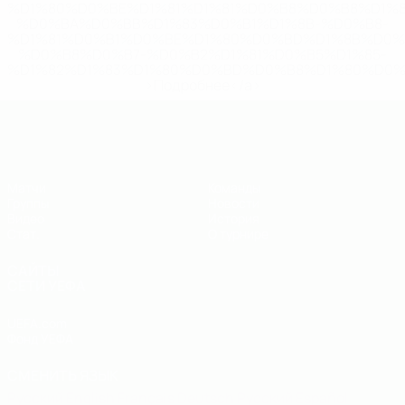
%D1%80%D0%BE%D1%81%D1%81%D0%B8%D0%B8%D1%
%D0%BA%D0%BB%D1%83%D0%B1%D1%8B-%D0%B8-
%D1%81%D0%B1%D0%BE%D1%80%D0%BD%D1%8B%D0%
%D0%B8%D0%B7-%D0%B2%D1%81%D0%B5%D1%85-
%D1%82%D1%83%D1%80%D0%BD%D0%B8%D1%80%D0%
>Подробнее</a>
ЕВРО по футзалу - юноши до 19
Матчи
Команды
Группы
Новости
Видео
История
Стат.
О турнире
САЙТЫ
СЕТИ УЕФА
UEFA.com
Фонд УЕФА
СМЕНИТЬ ЯЗЫК
Русский
English
Français
Deutsch
Русский
Español