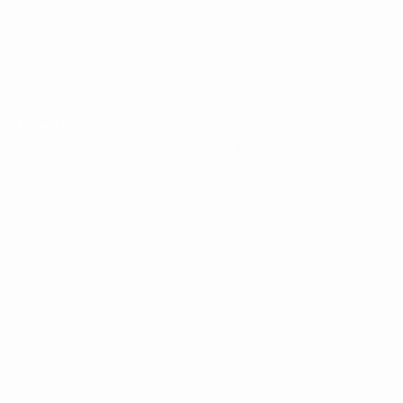
САЙТЫ
СЕТИ УЕФА
UEFA.com
Фонд УЕФА
СМЕНИТЬ ЯЗЫК
Русский
English
Français
Deutsch
Русский
Español
Italiano
Português
Конфиденциальность
Правила и условия
Правила в отношении cookie
Настройки куки
© 1998-2026 УЕФА. Все права защищены
Название UEFA, логотип УЕФА, а также элементы дизайна,