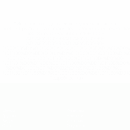
* Исключена до дальнейшего уведомления. <a
href='https://ru.uefa.com/insideuefa/mediaservices/medi
148df8afec70-8ace600b6288-1000--
%D1%84%D0%B8%D1%84%D0%B0-
%D1%83%D0%B5%D1%84%D0%B0-
%D0%B8%D1%81%D0%BA%D0%BB%D1%8E%D1%87%D0%
%D1%80%D0%BE%D1%81%D1%81%D0%B8%D0%B8%D1%
%D0%BA%D0%BB%D1%83%D0%B1%D1%8B-%D0%B8-
%D1%81%D0%B1%D0%BE%D1%80%D0%BD%D1%8B%D0%
%D0%B8%D0%B7-%D0%B2%D1%81%D0%B5%D1%85-
%D1%82%D1%83%D1%80%D0%BD%D0%B8%D1%80%D0%
>Подробнее</a>
ЕВРО по футзалу - юноши до 19
Матчи
Команды
Группы
Новости
Видео
История
Стат.
О турнире