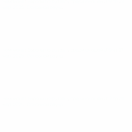
Чемпионат Европы по футзалу среди юношей U19
сб 29
мар. 2025
· Основной раунд
Чемпионат Европы по футзалу среди юношей U19
чт 27
мар. 2025
· Основной раунд
Чемпионат Европы по футзалу среди юношей U19
ср 26
мар. 2025
· Основной раунд