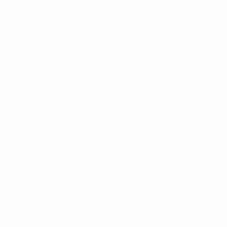
ЕВРО по футзалу - юноши до 19
Матчи
Группы
Видео
Стат.
САЙТЫ СЕТИ УЕФА
UEFA.com
Фонд УЕФА
СМЕНИТЬ ЯЗЫК
Русский
English
Français
Deutsch
Русский
Español
Italiano
Конфиденциальность
Правила и условия
Правила в отношении cookie