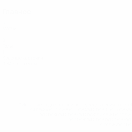
Главное
3
Матчи
0
Голы
1
Красные карточки
0,34 ср. за матч
* Исключена до дальнейшего уведомления. <a href
%D1%84%D0%B8%D1%84%D0%B0-%D1%83
%D1%80%D0%BE%D1%81%D1%81%D0%
%D1%81%D0%B1%D0%BE%
%D1%82%D1%