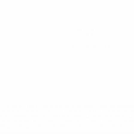
75
Минуты на поле
25 ср. за матч
0
Желтые карточки
='https://ru.uefa.com/insideuefa/mediaservices/mediarel
%D0%B5%D1%84%D0%B0-%D0%B8%D1%81%D0%BA%D0%B
B8%D0%B8%D1%81%D0%BA%D0%B8%D0%B5-%D0%BA%D0
D1%80%D0%BD%D1%8B%D0%B5-%D0%B8%D0%B7-%D0%B
83%D1%80%D0%BD%D0%B8%D1%80%D0%BE%D0%B2/' >По