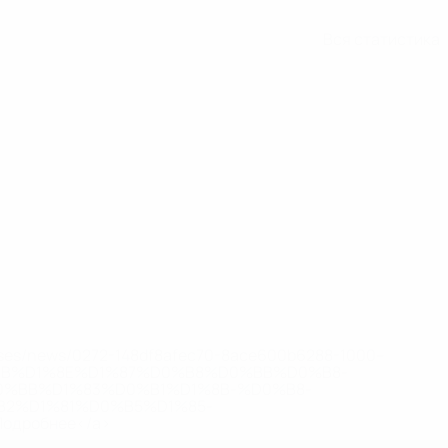
Вся статистика
eases/news/0272-148df8afec70-8ace600b6288-1000--
B%D1%8E%D1%87%D0%B8%D0%BB%D0%B8-
%BB%D1%83%D0%B1%D1%8B-%D0%B8-
2%D1%81%D0%B5%D1%85-
дробнее</a>