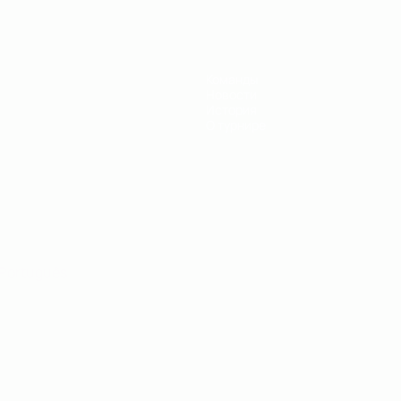
Команды
Новости
История
О турнире
Português