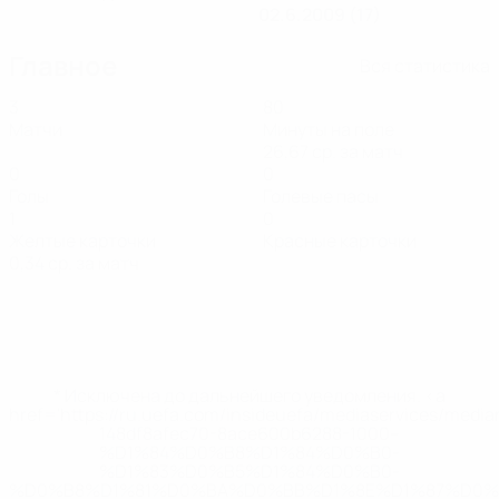
02.6.2009 (17)
Главное
Вся статистика
3
80
Матчи
Минуты на поле
26,67 ср. за матч
0
0
Голы
Голевые пасы
1
0
Желтые карточки
Красные карточки
0,34 ср. за матч
* Исключена до дальнейшего уведомления. <a
href='https://ru.uefa.com/insideuefa/mediaservices/medi
148df8afec70-8ace600b6288-1000--
%D1%84%D0%B8%D1%84%D0%B0-
%D1%83%D0%B5%D1%84%D0%B0-
%D0%B8%D1%81%D0%BA%D0%BB%D1%8E%D1%87%D0%