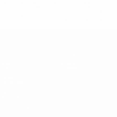
%D1%80%D0%BE%D1%81%D1%81%D0%B8%D0%B8%D1%
%D0%BA%D0%BB%D1%83%D0%B1%D1%8B-%D0%B8-
%D1%81%D0%B1%D0%BE%D1%80%D0%BD%D1%8B%D0%
%D0%B8%D0%B7-%D0%B2%D1%81%D0%B5%D1%85-
%D1%82%D1%83%D1%80%D0%BD%D0%B8%D1%80%D0%
>Подробнее</a>
ЕВРО по футзалу - юноши до 19
Матчи
Команды
Группы
Новости
Видео
История
Стат.
О турнире
САЙТЫ
СЕТИ УЕФА
UEFA.com
Фонд УЕФА
СМЕНИТЬ ЯЗЫК
Русский
English
Français
Deutsch
Русский
Español